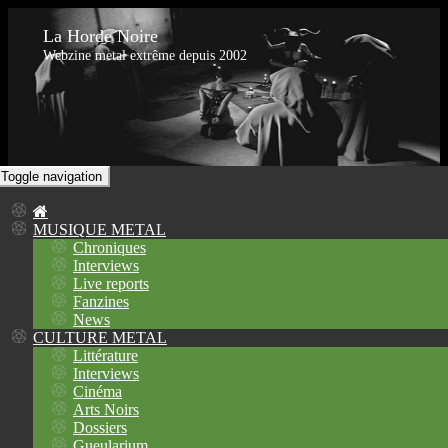
La Horde Noire
Webzine metal extrême depuis 2002
Toggle navigation
MUSIQUE METAL
Chroniques
Interviews
Live reports
Fanzines
News
CULTURE METAL
Littérature
Interviews
Cinéma
Arts Noirs
Dossiers
Gueularium