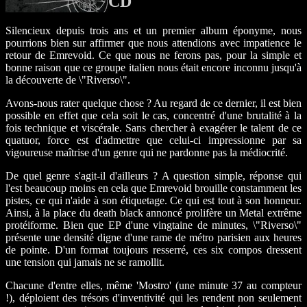
CD
Silencieux depuis trois ans et un premier album éponyme, nous
pourrions bien sur affirmer que nous attendions avec impatience le
retour de Emrevoid. Ce que nous ne ferons pas, pour la simple et
bonne raison que ce groupe italien nous était encore inconnu jusqu'à
la découverte de \"Riverso\".
Avons-nous rater quelque chose ? Au regard de ce dernier, il est bien
possible en effet que cela soit le cas, concentré d'une brutalité à la
fois technique et viscérale. Sans chercher à exagérer le talent de ce
quatuor, force est d'admettre que celui-ci impressionne par sa
vigoureuse maîtrise d'un genre qui ne pardonne pas la médiocrité.
De quel genre s'agit-il d'ailleurs ? A question simple, réponse qui
l'est beaucoup moins en cela que Emrevoid brouille constamment les
pistes, ce qui n'aide à son étiquetage. Ce qui est tout à son honneur.
Ainsi, à la place du death black annoncé prolifère un Metal extrême
protéiforme. Bien que EP d'une vingtaine de minutes, \"Riverso\"
présente une densité digne d'une rame de métro parisien aux heures
de pointe. D'un format toujours resserré, ces six compos dressent
une tension qui jamais ne se ramollit.
Chacune d'entre elles, même 'Mostro' (une minute 37 au compteur
!), déploient des trésors d'inventivité qui les rendent non seulement