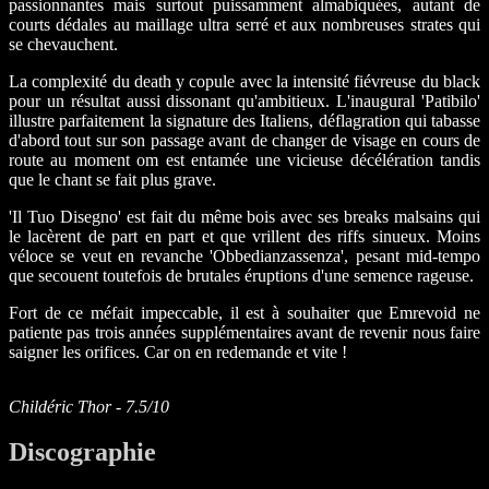
passionnantes mais surtout puissamment almabiquées, autant de
courts dédales au maillage ultra serré et aux nombreuses strates qui
se chevauchent.
La complexité du death y copule avec la intensité fiévreuse du black
pour un résultat aussi dissonant qu'ambitieux. L'inaugural 'Patibilo'
illustre parfaitement la signature des Italiens, déflagration qui tabasse
d'abord tout sur son passage avant de changer de visage en cours de
route au moment om est entamée une vicieuse décélération tandis
que le chant se fait plus grave.
'Il Tuo Disegno' est fait du même bois avec ses breaks malsains qui
le lacèrent de part en part et que vrillent des riffs sinueux. Moins
véloce se veut en revanche 'Obbedianzassenza', pesant mid-tempo
que secouent toutefois de brutales éruptions d'une semence rageuse.
Fort de ce méfait impeccable, il est à souhaiter que Emrevoid ne
patiente pas trois années supplémentaires avant de revenir nous faire
saigner les orifices. Car on en redemande et vite !
Childéric Thor - 7.5/10
Discographie