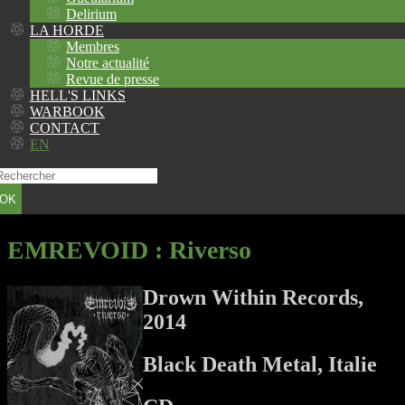
Delirium
LA HORDE
Membres
Notre actualité
Revue de presse
HELL'S LINKS
WARBOOK
CONTACT
EN
OK
EMREVOID
: Riverso
Drown Within Records,
2014
Black Death Metal, Italie