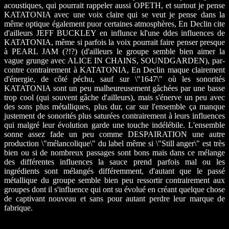
acoustiques, qui pourrait rappeler aussi OPETH, et surtout je pense
KATATONIA avec une voix claire qui se veut je pense dans la
même optique également puor certaines atmosphères, En Declin cite
d'ailleurs JEFF BUCKLEY en influnce kl'une ddes influences de
KATATONIA, même si parfois la voix pourrait faire penser presque
à PEARL JAM (?!?) (d'ailleurs le groupe semble bien aimer la
vague grunge avec ALICE IN CHAINS, SOUNDGARDEN), par-
contre contrairement à KATATONIA, En Declin maque clairement
d'énergie, de côté péchu, sauf sur \"1647\" où les sonorités
KATATONIA sont un peu malheureusement gâchées par une basse
trop cool (qui souvent gâche d'ailleurs), mais s'énerve un peu avec
des sons plus métalliques, plus dur, car sur l'ensemble ça manque
justement de sonorités plus saturées contrairement à leurs influences
qui malgré leur évolution garde une touche indélébile. L'ensemble
sonne assez fade un peu comme DESPAIRATION une autre
production \"mélancolique\" du label même si \"Still anger\" est très
bien ou si de nombreux passages sont bons mais dans ce mélange
des différentes influences la sauce prend parfois mal ou les
ingrédients sont mélangés différemment, d'autant que le passé
métallique du groupe semble bien peu ressortir contrairement aux
groupes dont il s'influence qui ont su évolué en créant quelque chose
de captivant nouveau et sans pour autant perdre leur marque de
fabrique.