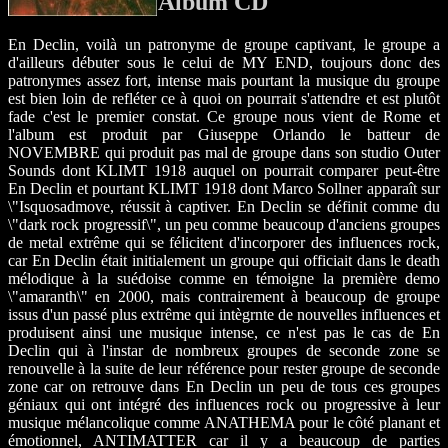
Album CD
En Declin, voilà un patronyme de groupe captivant, le groupe a
d'ailleurs débuter sous le celui de MY END, toujours donc des
patronymes assez fort, intense mais pourtant la musique du groupe
est bien loin de refléter ce à quoi on pourrait s'attendre et est plutôt
fade c'est le premier constat. Ce groupe nous vient de Rome et
l'album est produit par Giuseppe Orlando le batteur de
NOVEMBRE qui produit pas mal de groupe dans son studio Outer
Sounds dont KLIMT 1918 auquel on pourrait comparer peut-être
En Declin et pourtant KLIMT 1918 dont Marco Sollner apparaît sur
\"Isquosadmove, réussit à captiver. En Declin se définit comme du
\"dark rock progressif\", un peu comme beaucoup d'anciens groupes
de metal extrême qui se félicitent d'incorporer des influences rock,
car En Declin était initialement un groupe qui officiait dans le death
mélodique à la suédoise comme en témoigne la première demo
\"amaranth\" en 2000, mais contrairement à beaucoup de groupe
issus d'un passé plus extrême qui intègrnte de nouvelles influences et
produisent ainsi une musique intense, ce n'est pas le cas de En
Declin qui à l'instar de nombreux groupes de seconde zone se
renouvelle à la suite de leur référence pour rester groupe de seconde
zone car on retrouve dans En Declin un peu de tous ces groupes
géniaux qui ont intégré des influences rock ou progressive à leur
musique mélancolique comme ANATHEMA pour le côté planant et
émotionnel, ANTIMATTER car il y a beaucoup de parties