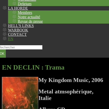
Delirium
LA HORDE
Membres
Notre actualité
Revue de presse
HELL'S LINKS
WARBOOK
CONTACT
EN
OK
EN DECLIN
: Trama
My Kingdom Music, 2006
Metal atmsophérique,
Italie