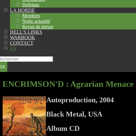
Delirium
LA HORDE
Membres
Notre actualité
Revue de presse
HELL'S LINKS
WARBOOK
CONTACT
EN
OK
ENCRIMSON'D
: Agrarian Menace
Autoproduction, 2004
Black Metal, USA
Album CD