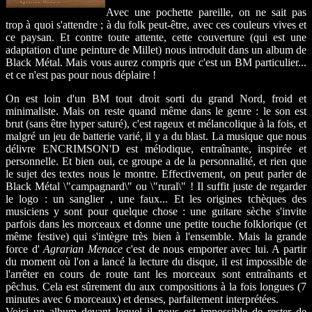
Avec une pochette pareille, on ne sait pas
trop à quoi s'attendre ; à du folk peut-être, avec ces couleurs vives et
ce paysan. Et contre toute attente, cette couverture (qui est une
adaptation d'une peinture de Millet) nous introduit dans un album de
Black Métal. Mais vous aurez compris que c'est un BM particulier...
et ce n'est pas pour nous déplaire !
On est loin d'un BM tout droit sorti du grand Nord, froid et
minimaliste. Mais on reste quand même dans le genre : le son est
brut (sans être hyper saturé), c'est rageux et mélancolique à la fois, et
malgré un jeu de batterie varié, il y a du blast. La musique que nous
délivre ENCRIMSON'D est mélodique, entraînante, inspirée et
personnelle. Et bien oui, ce groupe a de la personnalité, et rien que
le sujet des textes nous le montre. Effectivement, on peut parler de
Black Métal \"campagnard\" ou \"rural\" ! Il suffit juste de regarder
le logo : un sanglier , une faux... Et les origines tchèques des
musiciens y sont pour quelque chose : une guitare sèche s'invite
parfois dans les morceaux et donne une petite touche folklorique (et
même festive) qui s'intègre très bien à l'ensemble. Mais la grande
force d'
Agrarian Menace
c'est de nous emporter avec lui. A partir
du moment où l'on a lancé la lecture du disque, il est impossible de
l'arrêter en cours de route tant les morceaux sont entraînants et
pêchus. Cela est sûrement du aux compositions à la fois longues (7
minutes avec 6 morceaux) et denses, parfaitement interprétées.
Voici un album devant lequel il nous est impossible de rester de