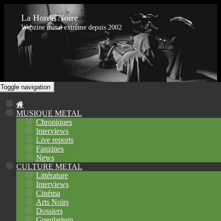
La Horde Noire
Webzine metal extrême depuis 2002
Toggle navigation
MUSIQUE METAL
Chroniques
Interviews
Live reports
Fanzines
News
CULTURE METAL
Littérature
Interviews
Cinéma
Arts Noirs
Dossiers
Gueularium