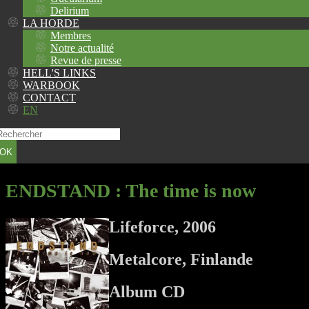
Delirium
LA HORDE
Membres
Notre actualité
Revue de presse
HELL'S LINKS
WARBOOK
CONTACT
EN
OK
ENDSTAND
: The time is now
Lifeforce, 2006
Metalcore, Finlande
Album CD