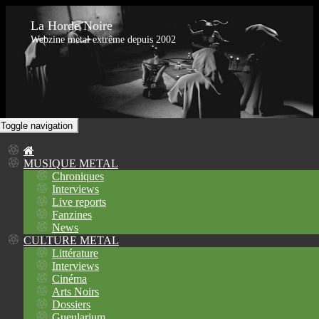
La Horde Noire
Webzine metal extrême depuis 2002
Toggle navigation
MUSIQUE METAL
Chroniques
Interviews
Live reports
Fanzines
News
CULTURE METAL
Littérature
Interviews
Cinéma
Arts Noirs
Dossiers
Gueularium