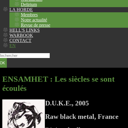
Delirium
LA HORDE
Membres
Notre actualité
Revue de presse
HELL'S LINKS
WARBOOK
CONTACT
EN
OK
ENSAMHET
: Les siècles se sont
écoulés
D.U.K.E., 2005
Raw black metal, France