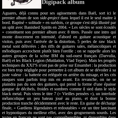
Digipack album
Aguares, déjà connu pour ses agissements dans Baël, sort ici le
premier album de son
side-project
dans lequel il est le seul maitre à
bord. Baptisé « solitude » en suédois, ce groupe s'est déjà illustré par
un split avec Banished Spirits en 2004. « Les siècles se sont écoulés
» constituent son premier album avec 8 titres. Passée une intro qui
monte doucement en intensité, d'abord en guitare acoustique et
violon, puis avec l'arrivée de la distortion, 5 perles de raw black
metal sont délivrées ; des riffs de guitares sales, mélancoliques et
mélodiques accrochent plutôt bien l'oreille ; on se rappelle alors les
autres groupes de la scène BM du sud-ouest français (Darvulia,
Baël) et les Black Legion (Mutilation, Vlad Tepes). Mais les progrès
techniques du XXI°S n'ont pas de prise sur Ensamhet : la production
est bien trop négligée pour permettre à cet album de se dévoiler à sa
juste valeur : la batterie est reléguée en arrière du mixage, et les cris
rauques sont parfois trop mis en avant. En revanche, on ne se
plaindra pas du son des guitares, qui prend la forme d'une épaisse
gangue de décibels, froides et sombres comme il sied dans le style
black metal. Puis viens le titre 7 (« Vieilles pensées »), un interlude
mélancolique un peu bateau joué au piano, et dont la bonne
production tranche décidemment avec le reste. En guise de décharge
finale, « Gardiens légendaires et redoutables » est un titre lancinant
et hypnotiques du meilleur effet, avec des grognements sourds. Les
textes en français ne sont pas compréhensibles, ni disponibles dans