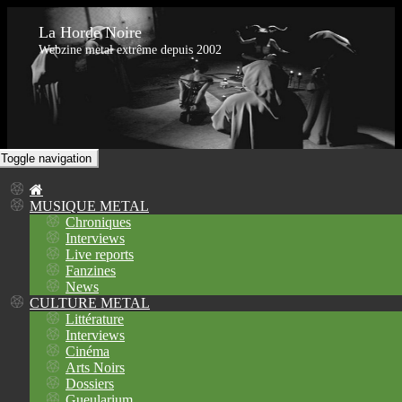
La Horde Noire
Webzine metal extrême depuis 2002
Toggle navigation
MUSIQUE METAL
Chroniques
Interviews
Live reports
Fanzines
News
CULTURE METAL
Littérature
Interviews
Cinéma
Arts Noirs
Dossiers
Gueularium