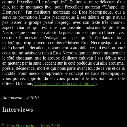
comme l'excellent \"Le nécrophile\". En bonus, on se délectera d'un
clip, fait de montages live, pour l'excellent morceau \"L'appel de
Dionysos\", l'un meilleurs morceaux de Eros Necropsique, qui a
servi de promotion à Eros Necropsique à ses débuts et qui n'avait
pas laisser le groupe passé inaperçu avec son texte très charnel,
aspect charnel qui est une composante indiscutable de Eros
Necropsique comme en atteste la prestation scénique ici filmée avec
ces deux femmes nues s'enlaçant; un aspect qui s'insère dans un tout,
malgré que trop souvent certains réduisent Eros Necropsique à son
côté charnel et décadent, notamment scatophile, ce qui est bon pour
ceux qui ne saisissent rien à Eros Necropsique et aiment uniquement
le côté choquant, que le groupe d'ailleurs cultivait à ses débuts tout
en mettant par la suite l'accent sur le coté poétique qui allie érotisme,
poésie, décadence, mort et qui nous parle avant tout de la vie et de la
lucidité. Pour mieux comprendre le concept de Eros Necropsique,
vous pouvez approfondir en vous procurant le très bon roman de
Olivier Dehenne,
\"Les miasmes de la claustration\"
.
Adnauseam - 8.5/10
Interviews
Eros Necropsique, Mars 2005