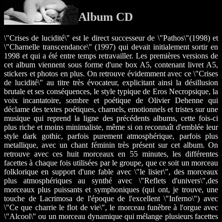
Album CD
\"Crises de lucidité\" est le direct successeur de \"Pathos\"(1998) et
\"Charnelle transcendance\" (1997) qui devait initialement sortir en
1998 et qui a été entre temps retravailler. Les premières versions de
cet album viennent sous forme d'une box A5, contenant livret A5,
stickers et photos en plus. On retrouve évidemment avec ce \"Crises
de lucidité\" au titre très évocateur, explicitant ainsi la désillusion
brutale et ses conséquences, le style typique de Eros Necropsique, la
voix incantatoire, sombre et poétique de Olivier Dehenne qui
déclame des textes poétiques, charnels, emotionnels et tristes sur une
musique qui reprend la ligne des précédents albums, cette fois-ci
plus riche et moins minimaliste, même si on reconnaît d'emblée leur
style dark gothic, parfois purement atmosphérique, parfois plus
metallique, avec un chant féminin très présent sur cet album. On
retrouve avec ces huit morceaux en 55 minutes, les différentes
facettes à chaque fois utilisées par le groupe, que ce soit un morceau
folklorique en support d'une fable avec \"le lisier\", des morceaux
plus atmosphériques au synthé avec \"Reflets d'univers\",des
morceaux plus puissants et symphoniques (qui ont, je trouve, une
touche de Lacrimosa de l'époque de l'excellent \"Inferno\") avec
\"Ce que charrie le flot de vie\", le morceau funèbre à l'orgue avec
\"Alcool\" ou un morceau dynamique qui mélange plusieurs facettes