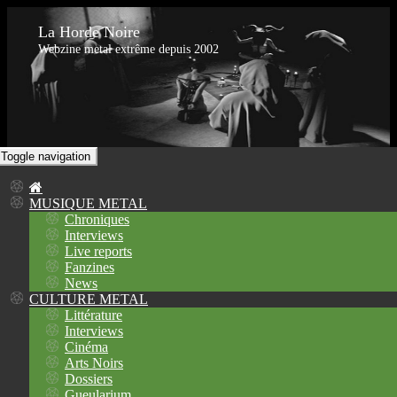
La Horde Noire
Webzine metal extrême depuis 2002
Toggle navigation
MUSIQUE METAL
Chroniques
Interviews
Live reports
Fanzines
News
CULTURE METAL
Littérature
Interviews
Cinéma
Arts Noirs
Dossiers
Gueularium