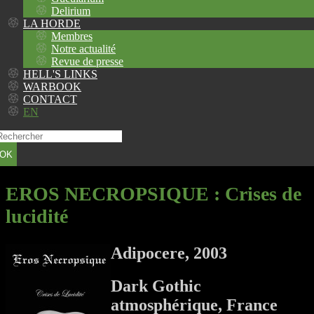
Delirium
LA HORDE
Membres
Notre actualité
Revue de presse
HELL'S LINKS
WARBOOK
CONTACT
EN
OK
EROS NECROPSIQUE
: Crises de
lucidité
Adipocere, 2003
Dark Gothic
atmosphérique, France