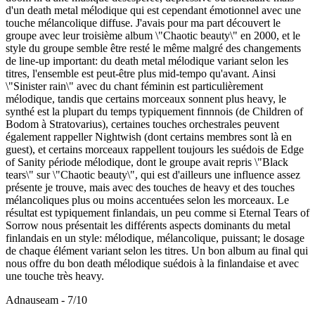
d'un death metal mélodique qui est cependant émotionnel avec une
touche mélancolique diffuse. J'avais pour ma part découvert le
groupe avec leur troisième album \"Chaotic beauty\" en 2000, et le
style du groupe semble être resté le même malgré des changements
de line-up important: du death metal mélodique variant selon les
titres, l'ensemble est peut-être plus mid-tempo qu'avant. Ainsi
\"Sinister rain\" avec du chant féminin est particulièrement
mélodique, tandis que certains morceaux sonnent plus heavy, le
synthé est la plupart du temps typiquement finnnois (de Children of
Bodom à Stratovarius), certaines touches orchestrales peuvent
également rappeller Nightwish (dont certains membres sont là en
guest), et certains morceaux rappellent toujours les suédois de Edge
of Sanity période mélodique, dont le groupe avait repris \"Black
tears\" sur \"Chaotic beauty\", qui est d'ailleurs une influence assez
présente je trouve, mais avec des touches de heavy et des touches
mélancoliques plus ou moins accentuées selon les morceaux. Le
résultat est typiquement finlandais, un peu comme si Eternal Tears of
Sorrow nous présentait les différents aspects dominants du metal
finlandais en un style: mélodique, mélancolique, puissant; le dosage
de chaque élément variant selon les titres. Un bon album au final qui
nous offre du bon death mélodique suédois à la finlandaise et avec
une touche très heavy.
Adnauseam - 7/10