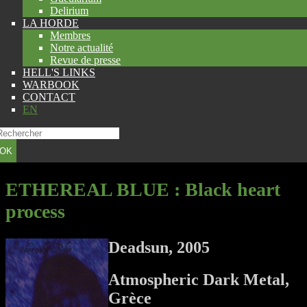
Delirium
LA HORDE
Membres
Notre actualité
Revue de presse
HELL'S LINKS
WARBOOK
CONTACT
EN
OK
ETHEREAL BLUE
: Black heart
process
Deadsun, 2005
Atmospheric Dark Metal,
Grèce