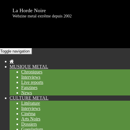
La Horde Noire
Webzine metal extrême depuis 2002
Toggle navigation
MUSIQUE METAL
Chroniques
Interviews
Live reports
Fanzines
News
CULTURE METAL
Littérature
Interviews
Cinéma
Arts Noirs
Dossiers
Gueularium