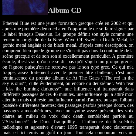
Album CD
Ethereal Blue est une jeune formation grecque crée en 2002 et qui
après une première demo cd a eu l'opportunité de se faire signer par
le label français Deadsun. Le groupe définit son style comme une
rencontre originale de la New Wave Of Swedish Death Metal, le
gothic metal anglais et du black metal...d'après cette description, on
comprend bien que le groupe ne s'inscrit pas dans la continuité de la
scène grecque et de son son si excellemment particulier. A première
écoute, il est vrai qu'on ne se dit pas qu'il s'agit d'un groupe grec si
on l'ignore puisqu'on ne retrouve pas le son typé grec. Ce qui m'a
frappé, assez fortement avec le premier titre d'ailleurs, c'est une
réminiscence du premier album de At The Gates \"The red in the
sky is ours\", culte évidemment, ou encore du deuxième \"With fear
i kiss the burning darkness\"; une influence qui transparait dans
différents passages de ces 46 minutes, une influence qui a attiré mon
attention mais qui reste une influence parmi d'autres, puisque l'album
possède différentes facettes: des passages parfois presque doom, des
passages atmosphériques, avec un synthé assez présent, des voix
claires au milieu de voix dark death, semblables parfois au
\"Skydancer\" de Dark Tranquillity... L'influence death suédois
mélodique et agressive d'avant 1995 transparait donc clairement
mais est ici remis au goût du jour. Tout cela concourant vers un