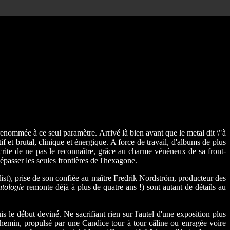
renommée à ce seul paramètre. Arrivé là bien avant que le metal dit \"à
f et brutal, clinique et énergique. A force de travail, d'albums de plus
ocrite de ne pas le reconnaître, grâce au charme vénéneux de sa front-
passer les seules frontières de l'hexagone.
 Mist), prise de son confiée au maître Fredrik Nordström, producteur des
atologie
remonte déjà à plus de quatre ans !) sont autant de détails au
s le début deviné. Ne sacrifiant rien sur l'autel d'une exposition plus
hemin, propulsé par une Candice tour à tour câline ou enragée voire