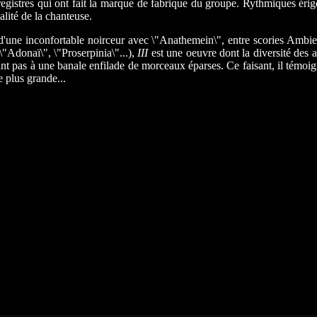
egistres qui ont fait la marque de fabrique du groupe. Rythmiques érigean
lité de la chanteuse.
d'une inconfortable noirceur avec \"Anathemein\", entre scories Ambien
\"Adonaï\", \"Proserpinia\"...),
III
est une oeuvre dont la diversité des a
tant pas à une banale enfilade de morceaux éparses. Ce faisant, il témoign
 plus grande...