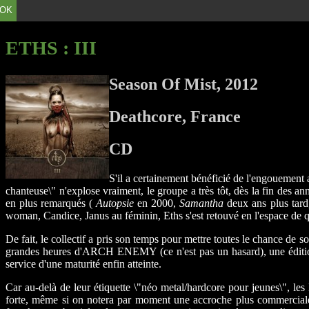
OK
ETHS
: III
Season Of Mist, 2012
Deathcore, France
CD
S'il a certainement bénéficié de l'engouement 
chanteuse\" n'explose vraiment, le groupe a très tôt, dès la fin des an
en plus remarqués (
Autopsie
en 2000,
Samantha
deux ans plus tard
woman, Candice, Janus au féminin, Eths s'est retouvé en l'espace de qu
De fait, le collectif a pris son temps pour mettre toutes le chance de 
grandes heures d'ARCH ENEMY (ce n'est pas un hasard), une édition 
service d'une maturité enfin atteinte.
Car au-delà de leur étiquette \"néo metal/hardcore pour jeunes\", le
forte, même si on notera par moment une accroche plus commerciale 