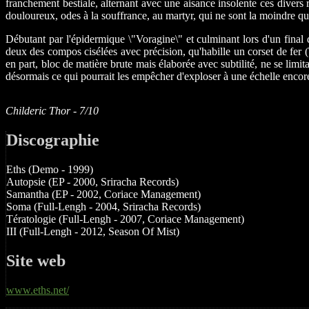
franchement bestiale, alternant avec une aisance insolente ces divers r
douloureux, odes à la souffrance, au martyr, qui ne sont la moindre qua
Débutant par l'épidermique \"Voragine\" et culminant lors d'un final 
deux des compos cisélées avec précision, qu'habille un corset de fer (
en part, bloc de matière brute mais élaborée avec subtilité, ne se limi
désormais ce qui pourrait les empêcher d'exploser à une échelle encore
Childeric Thor - 7/10
Discographie
Eths (Demo - 1999)
Autopsie (EP - 2000, Sriracha Records)
Samantha (EP - 2002, Coriace Management)
Soma (Full-Lengh - 2004, Sriracha Records)
Tératologie (Full-Lengh - 2007, Coriace Management)
III (Full-Lengh - 2012, Season Of Mist)
Site web
www.eths.net/