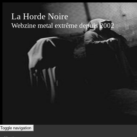
La Horde Noire
Webzine metal extrême depuis 2002
Toggle navigation