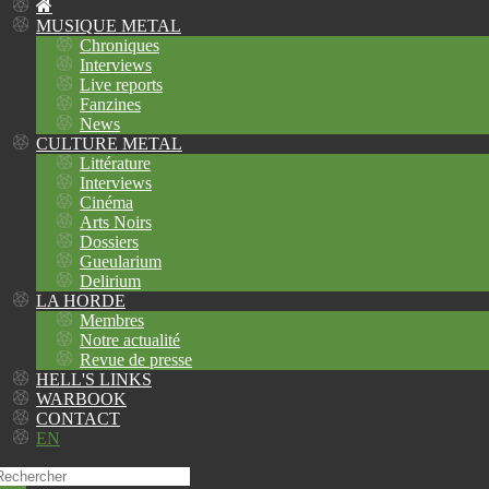
MUSIQUE METAL
Chroniques
Interviews
Live reports
Fanzines
News
CULTURE METAL
Littérature
Interviews
Cinéma
Arts Noirs
Dossiers
Gueularium
Delirium
LA HORDE
Membres
Notre actualité
Revue de presse
HELL'S LINKS
WARBOOK
CONTACT
EN