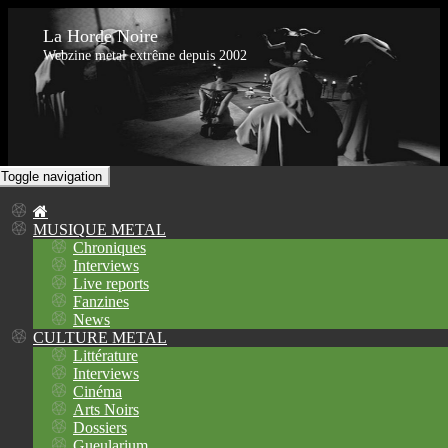
La Horde Noire
Webzine metal extrême depuis 2002
Toggle navigation
MUSIQUE METAL
Chroniques
Interviews
Live reports
Fanzines
News
CULTURE METAL
Littérature
Interviews
Cinéma
Arts Noirs
Dossiers
Gueularium