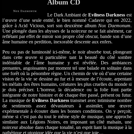
Album CD
Le Dark Ambiant de
Evilness Darkness
est
l’œuvre d’une seule entité, le bien nommé Cadavre qui en 2022,
grâce à Acid Vicious, sort son deuxième album
Nox Daemonum
.
Une plongée dans les abysses de la noirceur ne se fait aisément, car
reflétant par effet de miroir son propre côté obscur, bande son d’une
âme humaine en perdition, inexorable descente aux enfers.
Peu ou pas de luminosité ici-même, le noir absorbe tout, plongeant
dans cette œuvre si particulière tant la beauté du côté sombre
indéniable de l’âme humaine y est révélée. Des ambiances
prenantes, angoissantes par moment tel une balade en solitaire dans
une forêt où la pénombre règne. Un chemin de vie où d’une certaine
vision de la vie se dessine au fur et à mesure de l’écoute, arpentant
les méfaits des êtres humains, créatures les plus cruelles du monde si
je dois préciser. L’horreur, la décadence ou la folie font partie
intégrante de notre histoire et de chaque être passé, présent ou futur.
La musique de
Evilness Darkness
transmet avec intimisme nombre
de sentiments assez dévastateurs à assimiler, une œuvre
expérimentale à écouter dans les bonnes conditions. On y perçoit,
même si c’est pas du tout le même style de musique, une approche
similaire aux Légions Noires, en imposant un côté malsain, une
noirceur absolue dans chaque tonalité, un esprit liant la musique à la
pathétique et utopique idée que la vie n’est que joie…