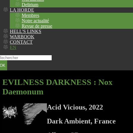
Delirium
LA HORDE
Membres
Notre actualité
Revue de presse
HELL'S LINKS
WARBOOK
CONTACT
EN
OK
EVILNESS DARKNESS
: Nox
Daemonum
Acid Vicious, 2022
Dark Ambient, France