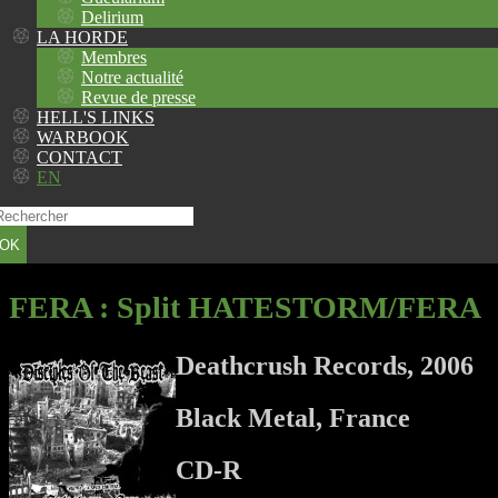
Delirium
LA HORDE
Membres
Notre actualité
Revue de presse
HELL'S LINKS
WARBOOK
CONTACT
EN
OK
FERA
: Split HATESTORM/FERA
Deathcrush Records, 2006
Black Metal, France
CD-R