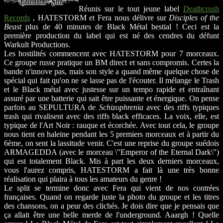
Réunis sur le tout jeune label
Deathcrush
Records
, HATESTORM et Fera nous délivre sur
Disciples of the
Beast
plus de 40 minutes de Black Métal bestial ! Ceci est la
première production du label qui est né des cendres du défunt
Warkult Productions.
Les hostilités commencent avec HATESTORM pour 7 morceaux.
Ce groupe russe pratique un BM direct et sans compromis. Certes la
bande n'innove pas, mais son style a quand même quelque chose de
spécial qui fait qu'on ne se lasse pas de l'écouter. Il mélange le Trash
et le Black métal avec justesse sur un tempo rapide et entraînant
assuré par une batterie qui sait être puissante et énergique. On pense
parfois au SEPULTURA de
Schizophrenia
avec des riffs typiques
trash qui rivalisent avec des riffs black efficaces. La voix, elle, est
typique de l'Art Noir : rauque et écorchée. Avec tout cela, le groupe
nous tient en haleine pendant les 5 premiers morceaux et à partir du
6ème, on sent la lassitude venir. C'est une reprise du groupe suédois
ARMAGEDDA (avec le morceau \"Emperor of the Eternal Dark\")
qui est totalement Black. Mis à part les deux derniers morceaux,
vous l'aurez compris, HATESTORM a fait là une très bonne
réalisation qui plaira à tous les amateurs du genre !
Le split se termine donc avec Fera qui vient de nos contrées
françaises. Quand on regarde juste la photo du groupe et les titres
des chansons, on a peur des clichés. Je dois dire que je pensais que
ça allait être une belle merde de l'underground. Aaargh ! Quelle