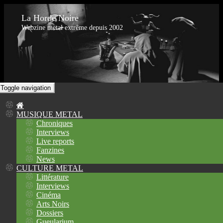
La Horde Noire
Webzine metal extrême depuis 2002
Toggle navigation
MUSIQUE METAL
Chroniques
Interviews
Live reports
Fanzines
News
CULTURE METAL
Littérature
Interviews
Cinéma
Arts Noirs
Dossiers
Gueularium