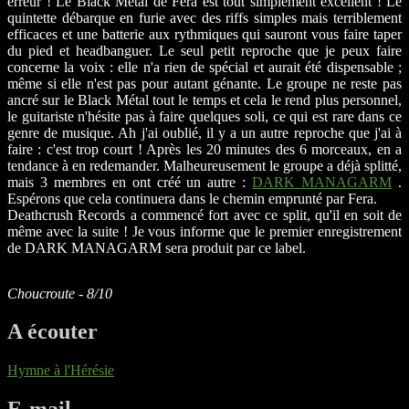
erreur ! Le Black Métal de Fera est tout simplement excellent ! Le
quintette débarque en furie avec des riffs simples mais terriblement
efficaces et une batterie aux rythmiques qui sauront vous faire taper
du pied et headbanguer. Le seul petit reproche que je peux faire
concerne la voix : elle n'a rien de spécial et aurait été dispensable ;
même si elle n'est pas pour autant génante. Le groupe ne reste pas
ancré sur le Black Métal tout le temps et cela le rend plus personnel,
le guitariste n'hésite pas à faire quelques soli, ce qui est rare dans ce
genre de musique. Ah j'ai oublié, il y a un autre reproche que j'ai à
faire : c'est trop court ! Après les 20 minutes des 6 morceaux, en a
tendance à en redemander. Malheureusement le groupe a déjà splitté,
mais 3 membres en ont créé un autre :
DARK MANAGARM
.
Espérons que cela continuera dans le chemin emprunté par Fera.
Deathcrush Records a commencé fort avec ce split, qu'il en soit de
même avec la suite ! Je vous informe que le premier enregistrement
de DARK MANAGARM sera produit par ce label.
Choucroute - 8/10
A écouter
Hymne à l'Hérésie