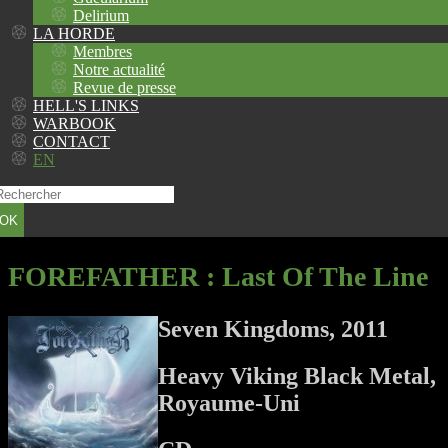
Delirium
LA HORDE
Membres
Notre actualité
Revue de presse
HELL'S LINKS
WARBOOK
CONTACT
EN
OK
FOREFATHER
: Last Of The Line
Seven Kingdoms, 2011
Heavy Viking Black Metal,
Royaume-Uni