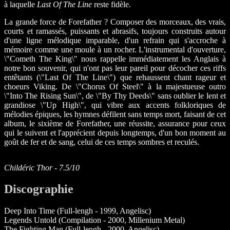
à laquelle
Last Of The Line
reste fidèle.
La grande force de Forefather ? Composer des morceaux, des vrais,
courts et ramassés, puissants et abrasifs, toujours construits autour
d'une ligne mélodique imparable, d'un refrain qui s'accroche à
mémoire comme une moule à un rocher. L'instrumental d'ouverture,
\"Cometh The King\" nous rappelle immédiatement les Anglais à
notre bon souvenir, qui n'ont pas leur pareil pour décocher ces riffs
entêtants (\"Last Of The Line\") que rehaussent chant rageur et
choeurs Viking. De \"Chorus Of Steel\" à la majestueuse outro
\"Into The Rising Sun\", de \"By Thy Deeds\" sans oublier le lent et
grandiose \"Up High\", qui vibre aux accents folkloriques de
mélodies épiques, les hymnes défilent sans temps mort, faisant de cet
album, le sixième de Forefather, une réussite, assurance pour ceux
qui le suivent et l'apprécient depuis longtemps, d'un bon moment au
goût de fer et de sang, celui de ces temps sombres et reculés.
Childéric Thor - 7.5/10
Discographie
Deep Into Time (Full-lengh - 1999, Angelisc)
Legends Untold (Compilation - 2000, Millenium Metal)
The Fighting Man (Full-lengh - 2000, Angelisc)