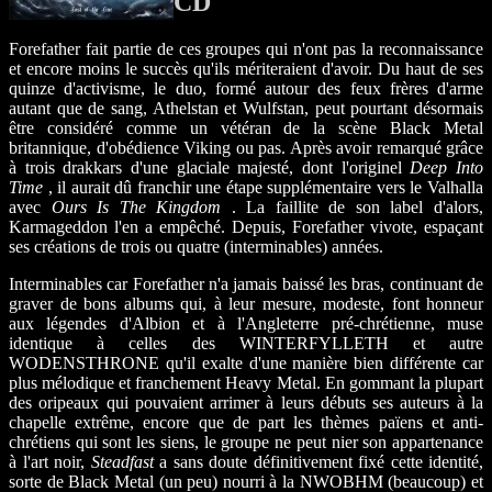
CD
Forefather fait partie de ces groupes qui n'ont pas la reconnaissance
et encore moins le succès qu'ils mériteraient d'avoir. Du haut de ses
quinze d'activisme, le duo, formé autour des feux frères d'arme
autant que de sang, Athelstan et Wulfstan, peut pourtant désormais
être considéré comme un vétéran de la scène Black Metal
britannique, d'obédience Viking ou pas. Après avoir remarqué grâce
à trois drakkars d'une glaciale majesté, dont l'originel
Deep Into
Time
, il aurait dû franchir une étape supplémentaire vers le Valhalla
avec
Ours Is The Kingdom
. La faillite de son label d'alors,
Karmageddon l'en a empêché. Depuis, Forefather vivote, espaçant
ses créations de trois ou quatre (interminables) années.
Interminables car Forefather n'a jamais baissé les bras, continuant de
graver de bons albums qui, à leur mesure, modeste, font honneur
aux légendes d'Albion et à l'Angleterre pré-chrétienne, muse
identique à celles des WINTERFYLLETH et autre
WODENSTHRONE qu'il exalte d'une manière bien différente car
plus mélodique et franchement Heavy Metal. En gommant la plupart
des oripeaux qui pouvaient arrimer à leurs débuts ses auteurs à la
chapelle extrême, encore que de part les thèmes païens et anti-
chrétiens qui sont les siens, le groupe ne peut nier son appartenance
à l'art noir,
Steadfast
a sans doute définitivement fixé cette identité,
sorte de Black Metal (un peu) nourri à la NWOBHM (beaucoup) et