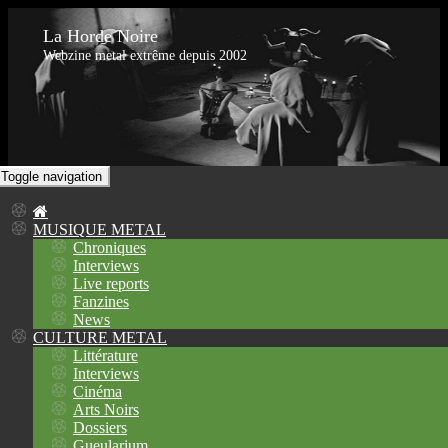
La Horde Noire
Webzine metal extrême depuis 2002
Toggle navigation
MUSIQUE METAL
Chroniques
Interviews
Live reports
Fanzines
News
CULTURE METAL
Littérature
Interviews
Cinéma
Arts Noirs
Dossiers
Gueularium