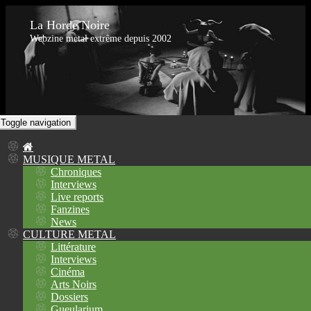
La Horde Noire
Webzine metal extrême depuis 2002
Toggle navigation
MUSIQUE METAL
Chroniques
Interviews
Live reports
Fanzines
News
CULTURE METAL
Littérature
Interviews
Cinéma
Arts Noirs
Dossiers
Gueularium