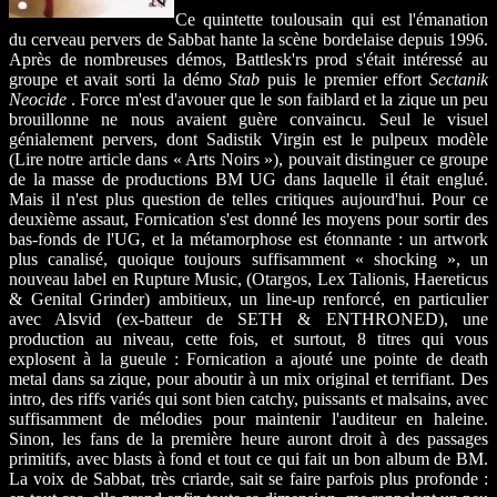
Ce quintette toulousain qui est l'émanation
du cerveau pervers de Sabbat hante la scène bordelaise depuis 1996.
Après de nombreuses démos, Battlesk'rs prod s'était intéressé au
groupe et avait sorti la démo
Stab
puis le premier effort
Sectanik
Neocide
. Force m'est d'avouer que le son faiblard et la zique un peu
brouillonne ne nous avaient guère convaincu. Seul le visuel
génialement pervers, dont Sadistik Virgin est le pulpeux modèle
(Lire notre article dans « Arts Noirs »), pouvait distinguer ce groupe
de la masse de productions BM UG dans laquelle il était englué.
Mais il n'est plus question de telles critiques aujourd'hui. Pour ce
deuxième assaut, Fornication s'est donné les moyens pour sortir des
bas-fonds de l'UG, et la métamorphose est étonnante : un artwork
plus canalisé, quoique toujours suffisamment « shocking », un
nouveau label en Rupture Music, (Otargos, Lex Talionis, Haereticus
& Genital Grinder) ambitieux, un line-up renforcé, en particulier
avec Alsvid (ex-batteur de SETH & ENTHRONED), une
production au niveau, cette fois, et surtout, 8 titres qui vous
explosent à la gueule : Fornication a ajouté une pointe de death
metal dans sa zique, pour aboutir à un mix original et terrifiant. Des
intro, des riffs variés qui sont bien catchy, puissants et malsains, avec
suffisamment de mélodies pour maintenir l'auditeur en haleine.
Sinon, les fans de la première heure auront droit à des passages
primitifs, avec blasts à fond et tout ce qui fait un bon album de BM.
La voix de Sabbat, très criarde, sait se faire parfois plus profonde :