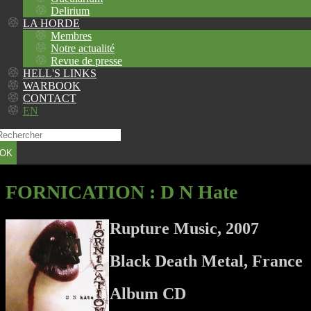
Delirium
LA HORDE
Membres
Notre actualité
Revue de presse
HELL'S LINKS
WARBOOK
CONTACT
EN
OK
FORNICATION
: D N Hate
Rupture Music, 2007
Black Death Metal, France
Album CD