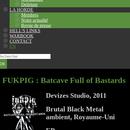
Delirium
LA HORDE
Membres
Notre actualité
Revue de presse
HELL'S LINKS
WARBOOK
CONTACT
EN
OK
FUKPIG
: Batcave Full of Bastards
Devizes Studio, 2011
Brutal Black Metal
ambient, Royaume-Uni