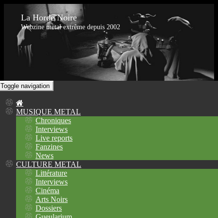
La Horde Noire
Webzine metal extrême depuis 2002
Toggle navigation
MUSIQUE METAL
Chroniques
Interviews
Live reports
Fanzines
News
CULTURE METAL
Littérature
Interviews
Cinéma
Arts Noirs
Dossiers
Gueularium