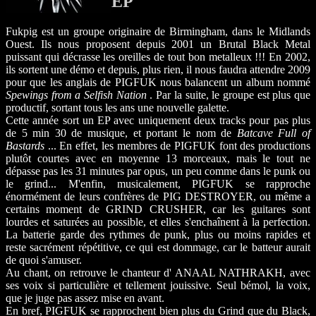
EP
Fukpig est un groupe originaire de Birmingham, dans le Midlands
Ouest. Ils nous proposent depuis 2001 un Brutal Black Metal
puissant qui décrasse les oreilles de tout bon metalleux !!! En 2002,
ils sortent une démo et depuis, plus rien, il nous faudra attendre 2009
pour que les anglais de PIGFUK nous balancent un album nommé
Spewings from a Selfish Nation
. Par la suite, le groupe est plus que
productif, sortant tous les ans une nouvelle galette.
Cette année sort un EP avec uniquement deux tracks pour pas plus
de 5 min 30 de musique, et portant le nom de
Batcave Full of
Bastards
... En effet, les membres de PIGFUK font des productions
plutôt courtes avec en moyenne 13 morceaux, mais le tout ne
dépasse pas les 31 minutes par opus, un peu comme dans le punk ou
le grind... M'enfin, musicalement, PIGFUK se rapproche
énormément de leurs confrères de PIG DESTROYER, ou même a
certains moment de GRIND CRUSHER, car les guitares sont
lourdes et saturées au possible, et elles s'enchaînent à la perfection.
La batterie garde des rythmes de punk, plus ou moins rapides et
reste sacrément répétitive, ce qui est dommage, car le batteur aurait
de quoi s'amuser.
Au chant, on retrouve le chanteur d' ANAAL NATHRAKH, avec
ses voix si particulière et tellement jouissive. Seul bémol, la voix,
que je juge pas assez mise en avant.
En bref, PIGFUK se rapprochent bien plus du Grind que du Black,