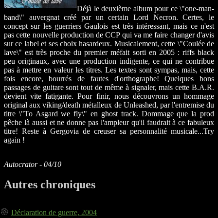
Déjà le deuxième album pour ce \"one-man-
band\" auvergnat créé par un certain Lord Necron. Certes, le
concept sur les guerriers Gaulois est très intéressant, mais ce n'est
pas cette nouvelle production de CCP qui va me faire changer d'avis
sur ce label et ses choix hasardeux. Musicalement, cette \"Coulée de
lave\" est très proche du premier méfait sorti en 2005 : riffs black
peu originaux, avec une production indigente, ce qui ne contribue
pas à mettre en valeur les titres. Les textes sont sympas, mais, cette
fois encore, bourrés de fautes d'orthographe! Quelques bons
passages de guitare sont tout de même à signaler, mais cette B.A.R.
devient vite fatigante. Pour finir, nous découvrons un hommage
original aux viking/death métalleux de Unleashed, par l'entremise du
titre \"To Asgard we fly\" en ghost track. Dommage que la prod
pêche là aussi et ne donne pas l'ampleur qu'il faudrait à ce fabuleux
titre! Reste à Gergovia de creuser sa personnalité musicale...Try
again !
Autocrator - 04/10
Autres chroniques
Déclaration de guerre, 2004