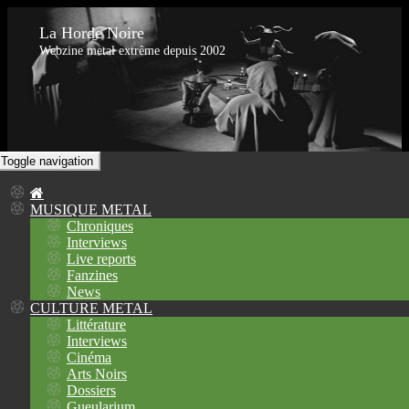
La Horde Noire
Webzine metal extrême depuis 2002
Toggle navigation
MUSIQUE METAL
Chroniques
Interviews
Live reports
Fanzines
News
CULTURE METAL
Littérature
Interviews
Cinéma
Arts Noirs
Dossiers
Gueularium