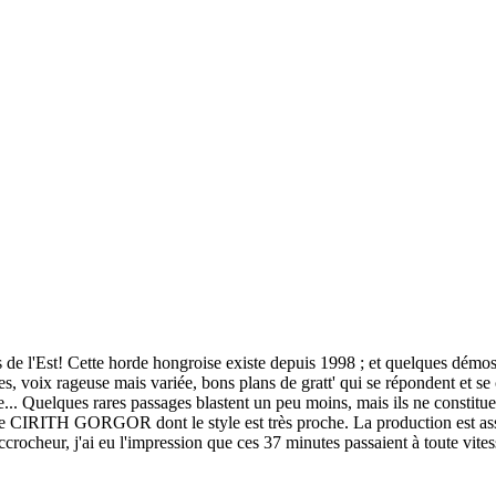
 l'Est! Cette horde hongroise existe depuis 1998 ; et quelques démos et
s, voix rageuse mais variée, bons plans de gratt' qui se répondent et se
e... Quelques rares passages blastent un peu moins, mais ils ne constitue
CIRITH GORGOR dont le style est très proche. La production est assez g
ccrocheur, j'ai eu l'impression que ces 37 minutes passaient à toute vitess