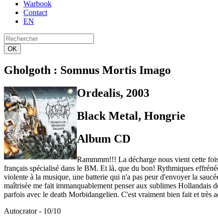
Warbook
Contact
EN
OK
Gholgoth
: Somnus Mortis Imago
Ordealis, 2003
Black Metal, Hongrie
Album CD
Rammmm!!! La décharge nous vient cette fois de
français spécialisé dans le BM. Et là, que du bon! Rythmiques effrénée
violente à la musique, une batterie qui n'a pas peur d'envoyer la saucé
maîtrisée me fait immanquablement penser aux sublimes Hollandais de 
parfois avec le death Morbidangelien. C'est vraiment bien fait et très a
Autocrator - 10/10