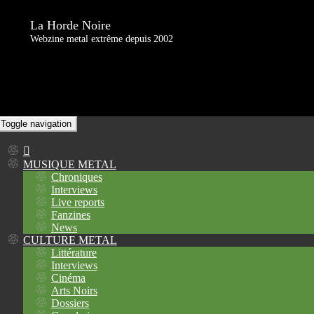
La Horde Noire
Webzine metal extrême depuis 2002
Toggle navigation
MUSIQUE METAL
Chroniques
Interviews
Live reports
Fanzines
News
CULTURE METAL
Littérature
Interviews
Cinéma
Arts Noirs
Dossiers