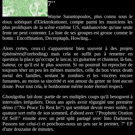
7''
Wayne Sarantopoulos, plus connu sous le
doux sobriquet d'Elektrokutioner, compte parmi les musiciens les
plus prolifiques de la scène extrême US, stakhanoviste qu'une seule
fente ne peut contenter. La liste de ses groupes est grosse comme le
bottin : Encoffination, Decrepitaph, Howling...
Alors certes, ceux-ci s'apparentent bien souvent à des projets
éphémères(Foreboding) mais cela ne suffit pas à remettre en
question la place qu'occupe le lascar, ici guitariste et chanteur, là-bas,
batteur, ce qu'il est le plus souvent. Si on pourrait lui reprocher de
toujours téter un peu les mêmes mamelles, celle du bon vieux death
metal des familles, sentant le zombies et les viscères encore
fumantes, au moins sa sincérité et son amour du genre ne font aucun
doute. Pour tout cela, le bonhomme mérite notre éternel respect.
Ghoulgotha fait donc partie de ses multiples coups qu'il besognent à
intervalles irréguliers. Deux ans après avoir régurgité une première
démo (\"No Peace To Rest In\") qui semblait devoir rester isolée, le
quatuor sort enfin de son sommeil, d'abord avec \"Prophetic Oration
Of Self\" ensuite avec un petit split partagé avec Into Darkness.
Passons sur celui-ci et penchons-nous un peu sur le premier, 7'' EP
d'une douzaine de minutes.