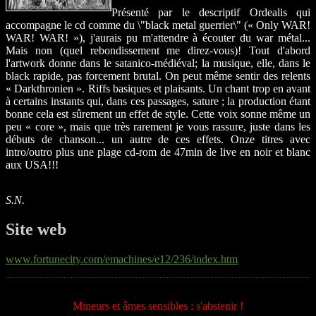
Présenté par le descriptif Ordealis qui
accompagne le cd comme du \"black metal guerrier\" (« Only WAR!
WAR! WAR! »), j'aurais pu m'attendre à écouter du war métal...
Mais non (quel rebondissement me direz-vous)! Tout d'abord
l'artwork donne dans le satanico-médiéval; la musique, elle, dans le
black rapide, pas forcement brutal. On peut même sentir des relents
« Darkthronien ». Riffs basiques et plaisants. Un chant trop en avant
à certains instants qui, dans ces passages, sature ; la production étant
bonne cela est sûrement un effet de style. Cette voix sonne même un
peu « core », mais que très rarement je vous rassure, juste dans les
débuts de chanson... un autre de ces effets. Onze titres avec
intro/outro plus une plage cd-rom de 47min de live en noir et blanc
aux USA!!!
S.N.
Site web
www.fortunecity.com/emachines/e12/236/index.htm
Mineurs et âmes sensibles : s'abstenir !