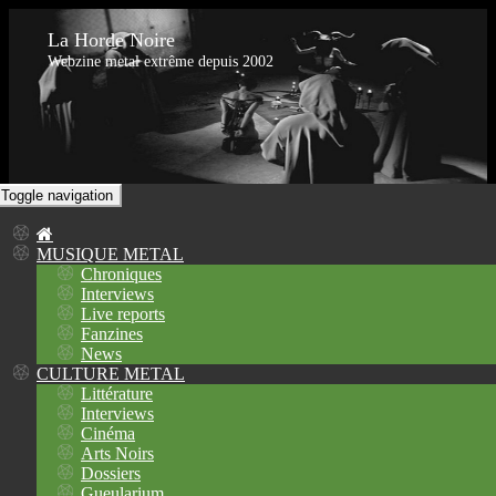
La Horde Noire
Webzine metal extrême depuis 2002
Toggle navigation
MUSIQUE METAL
Chroniques
Interviews
Live reports
Fanzines
News
CULTURE METAL
Littérature
Interviews
Cinéma
Arts Noirs
Dossiers
Gueularium