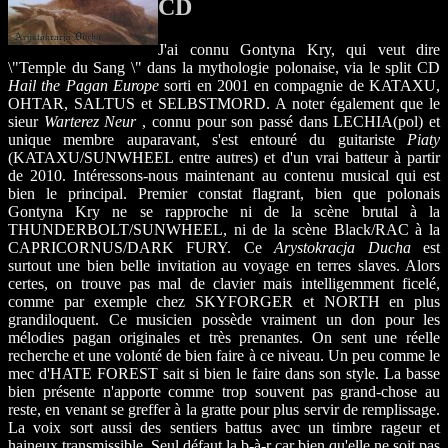
CD
J'ai connu Gontyna Kry, qui veut dire
\"Temple du Sang \" dans la mythologie polonaise, via le split CD
Hail the Pagan Europe
sorti en 2001 en compagnie de KATAXU,
OHTAR, SALTUS et SELBSTMORD. A noter également que le
sieur
Warterez Neur
, connu pour son passé dans LECHIA(pol) et
unique membre auparavant, s'est entouré du guitariste
Piaty
(KATAXU/SUNWHEEL entre autres) et d'un vrai batteur à partir
de 2010. Intéressons-nous maintenant au contenu musical qui est
bien le principal. Premier constat flagrant, bien que polonais
Gontyna Kry ne se rapproche ni de la scène brutal à la
THUNDERBOLT/SUNWHEEL, ni de la scène Black/RAC à la
CAPRICORNUS/DARK FURY. Ce
Arystokracja Ducha
est
surtout une bien belle invitation au voyage en terres slaves. Alors
certes, on trouve pas mal de clavier mais intelligemment ficelé,
comme par exemple chez SKYFORGER et NORTH en plus
grandiloquent. Ce musicien possède vraiment un don pour les
mélodies pagan originales et très prenantes. On sent une réelle
recherche et une volonté de bien faire à ce niveau. Un peu comme le
mec d'HATE FOREST sait si bien le faire dans son style. La basse
bien présente n'apporte comme trop souvent pas grand-chose au
reste, en venant se greffer à la gratte pour plus servir de remplissage.
La voix sort aussi des sentiers battus avec un timbre rageur et
haineux transmissible. Seul défaut la b-à-r car bien qu'elle ne soit pas