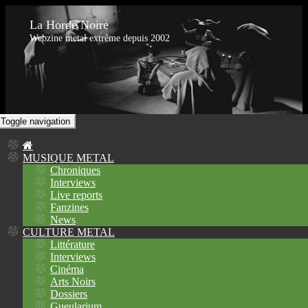
La Horde Noire
Webzine metal extrême depuis 2002
Toggle navigation
MUSIQUE METAL
Chroniques
Interviews
Live reports
Fanzines
News
CULTURE METAL
Littérature
Interviews
Cinéma
Arts Noirs
Dossiers
Gueularium