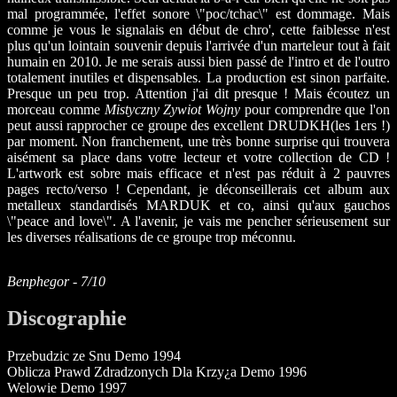
mal programmée, l'effet sonore \"poc/tchac\" est dommage. Mais
comme je vous le signalais en début de chro', cette faiblesse n'est
plus qu'un lointain souvenir depuis l'arrivée d'un marteleur tout à fait
humain en 2010. Je me serais aussi bien passé de l'intro et de l'outro
totalement inutiles et dispensables. La production est sinon parfaite.
Presque un peu trop. Attention j'ai dit presque ! Mais écoutez un
morceau comme
Mistyczny Zywiot Wojny
pour comprendre que l'on
peut aussi rapprocher ce groupe des excellent DRUDKH(les 1ers !)
par moment. Non franchement, une très bonne surprise qui trouvera
aisément sa place dans votre lecteur et votre collection de CD !
L'artwork est sobre mais efficace et n'est pas réduit à 2 pauvres
pages recto/verso ! Cependant, je déconseillerais cet album aux
metalleux standardisés MARDUK et co, ainsi qu'aux gauchos
\"peace and love\". A l'avenir, je vais me pencher sérieusement sur
les diverses réalisations de ce groupe trop méconnu.
Benphegor - 7/10
Discographie
Przebudzic ze Snu Demo 1994
Oblicza Prawd Zdradzonych Dla Krzy¿a Demo 1996
Welowie Demo 1997