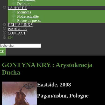
Delirium
LA HORDE
Membres
Notre actualité
Revue de presse
HELL'S LINKS
WARBOOK
CONTACT
EN
OK
GONTYNA KRY
: Arystokracja
Ducha
Eastside, 2008
Pagan/nsbm, Pologne