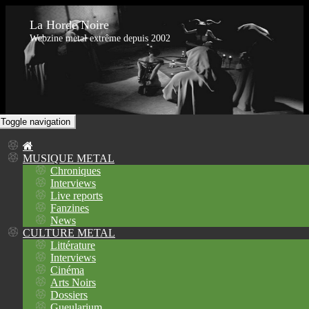
La Horde Noire
Webzine metal extrême depuis 2002
Toggle navigation
MUSIQUE METAL
Chroniques
Interviews
Live reports
Fanzines
News
CULTURE METAL
Littérature
Interviews
Cinéma
Arts Noirs
Dossiers
Gueularium