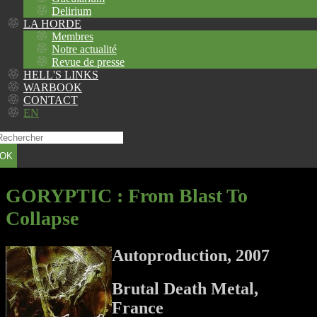
Delirium
LA HORDE
Membres
Notre actualité
Revue de presse
HELL'S LINKS
WARBOOK
CONTACT
EN
OK
GORYPTIC
: From Blast To
Collapse
Autoproduction, 2007
Brutal Death Metal,
France