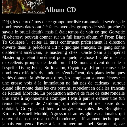
Album CD
Déjà, les deux démos de ce groupe nordiste cartonnaient sévères, de
nombreuses dates ont été faites avec des groupes de style proche (à
savoir le brutal death), mais il était temps de voir ce que Goryptic
(Ex-heresy) pouvait donner sur un full length album. \" From Blast
To Collapse \" et ses 11 titres confirment précisément la direction
ouverte dans le précédent Cd-r : quoique français, ce gang sonne
diablement américain, le mastering chez l'Oncle Sam à l'impérial
Mastering y étant forcément pour quelque chose ! Côté musical,
d'excellents groupes de death brutal US nous arrivent de suite à
l'esprit : Dying Fetus, Suffocation, Cryptopsy...Et pour cause : de
nombreux riffs très dynamiques s'enchaînent, des plans techniques
variés donnent la pêche aux titres, les tempi sont souvent élevés ; et
une grosse voix à la Immolation ne fait pas de cadeaux, surtout
quand elle monte dans les cris porcins, rappelant en cela les français
de Recueil Morbide. La production achève de faire de cette rondelle
une arme à rayonnement atomique ! Mis à part le dernier titre (un
remix technoïde de Zardonic) qui détonne et me laisse donc
dubitatif, Goryptic est bien à ranger aux côtés des Benighted,
Kronos, Recueil Morbid, Agressor et autres gloires nationales qui
oeuvrent dans une death métal moderne, suffisamment technique et
jamais ennuyeux. Reste à leur trouver un label. Surprenant, car