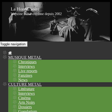
La Horde Noire
Webzine metal extrême depuis 2002
Toggle navigation
MUSIQUE METAL
Chroniques
Interviews
Live reports
Fanzines
News
CULTURE METAL
Littérature
Interviews
Cinéma
Arts Noirs
Dossiers
Gueularium