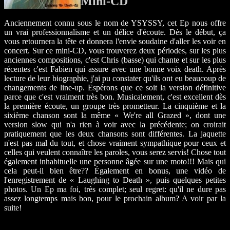
Mini-CD
Anciennement connu sous le nom de YSYSSY, cet Ep nous offre
un vrai professionnalisme et un délice d'écoute. Dès le début, ça
vous retournera la tête et donnera l'envie soudaine d'aller les voir en
concert. Sur ce mini-CD, vous trouverez deux périodes, sur les plus
anciennes compositions, c'est Chris (basse) qui chante et sur les plus
récentes c'est Fabien qui assure avec une bonne voix death. Après
lecture de leur biographie, j'ai pu constater qu'ils ont eu beaucoup de
changements de line-up. Espérons que ce soit la version définitive
parce que c'est vraiment très bon. Musicalement, c'est excellent dès
la première écoute, un groupe très prometteur. La cinquième et la
sixième chanson sont la même « We're all Grazed », dont une
version slow qui n'a rien à voir avec la précédente; on croirait
pratiquement que les deux chansons sont différentes. La jaquette
n'est pas mal du tout, et chose vraiment sympathique pour ceux et
celles qui veulent connaître les paroles, vous serez servis! Chose tout
également inhabituelle une personne âgée sur une moto!!! Mais qui
cela peut-il bien être?? Également en bonus, une vidéo de
l'enregistrement de « Laughing to Death », puis quelques petites
photos. Un Ep ma foi, très complet; seul regret: qu'il ne dure pas
assez longtemps mais bon, pour le prochain album? A voir par la
suite!