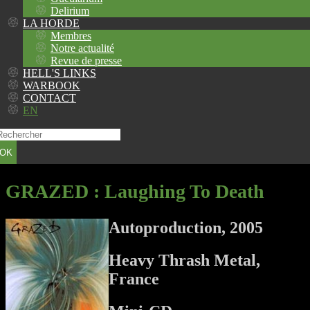
Delirium
LA HORDE
Membres
Notre actualité
Revue de presse
HELL'S LINKS
WARBOOK
CONTACT
EN
OK
GRAZED
: Laughing To Death
Autoproduction, 2005
Heavy Thrash Metal,
France