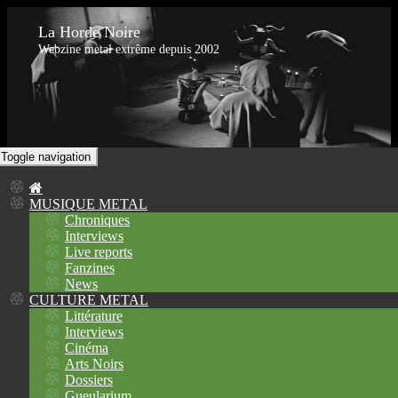
La Horde Noire
Webzine metal extrême depuis 2002
Toggle navigation
MUSIQUE METAL
Chroniques
Interviews
Live reports
Fanzines
News
CULTURE METAL
Littérature
Interviews
Cinéma
Arts Noirs
Dossiers
Gueularium