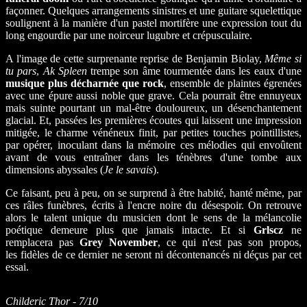
façonner. Quelques arrangements sinistres et une guitare squelettique
soulignent à la manière d'un pastel mortifère une expression tout du
long engourdie par une noirceur lugubre et crépusculaire.
A l'image de cette surprenante reprise de Benjamin Biolay,
Même si
tu pars
,
Ak Spleen
trempe son âme tourmentée dans les eaux d'une
musique plus décharnée que rock
, ensemble de plaintes égrenées
avec une épure aussi noble que grave. Cela pourrait être ennuyeux
mais suinte pourtant un mal-être douloureux, un désenchantement
glacial. Et, passées les premières écoutes qui laissent une impression
mitigée, le charme vénéneux finit, par petites touches pointillistes,
par opérer, inoculant dans la mémoire ces mélodies qui envoûtent
avant de vous entraîner dans les ténèbres d'une tombe aux
dimensions abyssales (
Je le savais
).
Ce faisant, peu à peu, on se surprend à être habité, hanté même, par
ces râles funèbres, écrits à l'encre noire du désespoir. On retrouve
alors le talent unique du musicien dont le sens de la mélancolie
poétique demeure plus que jamais intacte. Et si
Grlscz
ne
remplacera pas
Grey November
, ce qui n'est pas son propos,
les fidèles de ce dernier ne seront ni décontenancés ni déçus par cet
essai.
Childeric Thor - 7/10