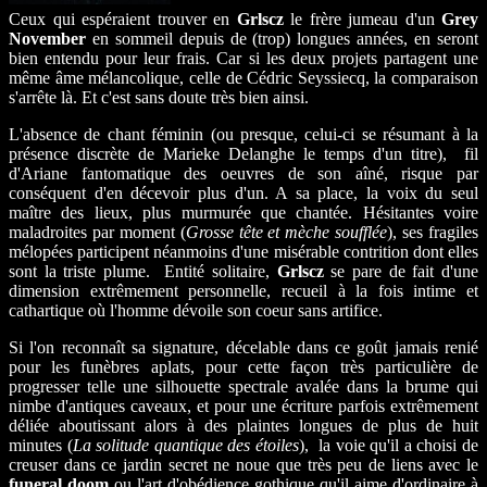
Ceux qui espéraient trouver en
Grlscz
le frère jumeau d'un
Grey
November
en sommeil depuis de (trop) longues années, en seront
bien entendu pour leur frais. Car si les deux projets partagent une
même âme mélancolique, celle de Cédric Seyssiecq, la comparaison
s'arrête là. Et c'est sans doute très bien ainsi.
L'absence de chant féminin (ou presque, celui-ci se résumant à la
présence discrète de Marieke Delanghe le temps d'un titre), fil
d'Ariane fantomatique des oeuvres de son aîné, risque par
conséquent d'en décevoir plus d'un. A sa place, la voix du seul
maître des lieux, plus murmurée que chantée. Hésitantes voire
maladroites par moment (
Grosse tête et mèche soufflée
), ses fragiles
mélopées participent néanmoins d'une misérable contrition dont elles
sont la triste plume. Entité solitaire,
Grlscz
se pare de fait d'une
dimension extrêmement personnelle, recueil à la fois intime et
cathartique où l'homme dévoile son coeur sans artifice.
Si l'on reconnaît sa signature, décelable dans ce goût jamais renié
pour les funèbres aplats, pour cette façon très particulière de
progresser telle une silhouette spectrale avalée dans la brume qui
nimbe d'antiques caveaux, et pour une écriture parfois extrêmement
déliée aboutissant alors à des plaintes longues de plus de huit
minutes (
La solitude quantique des étoiles
), la voie qu'il a choisi de
creuser dans ce jardin secret ne noue que très peu de liens avec le
funeral doom
ou l'art d'obédience gothique qu'il aime d'ordinaire à