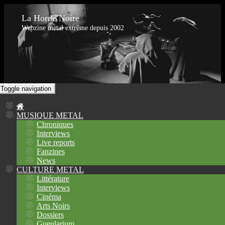
La Horde Noire
Webzine metal extrême depuis 2002
Toggle navigation
MUSIQUE METAL
Chroniques
Interviews
Live reports
Fanzines
News
CULTURE METAL
Littérature
Interviews
Cinéma
Arts Noirs
Dossiers
Gueularium