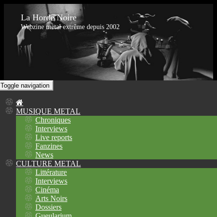
La Horde Noire
Webzine metal extrême depuis 2002
Toggle navigation
MUSIQUE METAL
Chroniques
Interviews
Live reports
Fanzines
News
CULTURE METAL
Littérature
Interviews
Cinéma
Arts Noirs
Dossiers
Gueularium