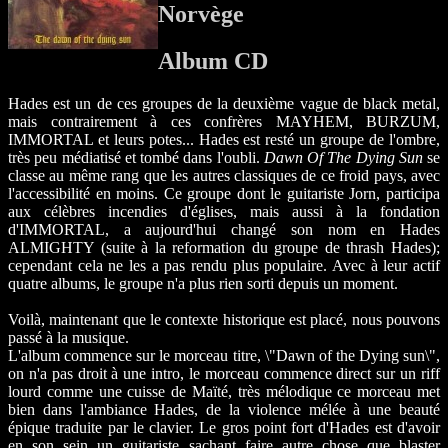
Norvège
Album CD
Hades est un de ces groupes de la deuxième vague de black metal,
mais contrairement à ces confrères MAYHEM, BURZUM,
IMMORTAL et leurs potes... Hades est resté un groupe de l'ombre,
très peu médiatisé et tombé dans l'oubli.
Dawn Of The Dying Sun
se
classe au même rang que les autres classiques de ce froid pays, avec
l'accessibilité en moins. Ce groupe dont le guitariste Jorn, participa
aux célèbres incendies d'églises, mais aussi à la fondation
d'IMMORTAL, a aujourd'hui changé son nom en Hades
ALMIGHTY (suite à la reformation du groupe de thrash Hades);
cependant cela ne les a pas rendu plus populaire. Avec à leur actif
quatre albums, le groupe n'a plus rien sorti depuis un moment.
Voilà, maintenant que le contexte historique est placé, nous pouvons
passé à la musique.
L'album commence sur le morceau titre, \"Dawn of the Dying sun\",
on n'a pas droit à une intro, le morceau commence direct sur un riff
lourd comme une cuisse de Maïté, très mélodique ce morceau met
bien dans l'ambiance Hades, de la violence mélée à une beauté
épique traduite par le clavier. Le gros point fort d'Hades est d'avoir
en son sein un guitariste sachant faire autre chose que blaster