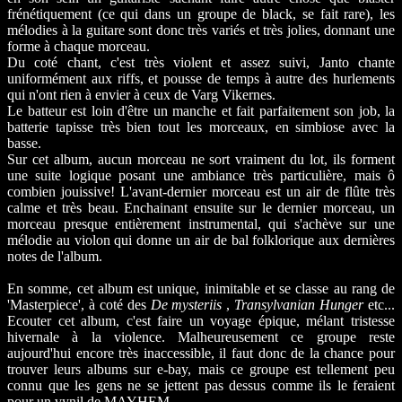
frénétiquement (ce qui dans un groupe de black, se fait rare), les
mélodies à la guitare sont donc très variés et très jolies, donnant une
forme à chaque morceau.
Du coté chant, c'est très violent et assez suivi, Janto chante
uniformément aux riffs, et pousse de temps à autre des hurlements
qui n'ont rien à envier à ceux de Varg Vikernes.
Le batteur est loin d'être un manche et fait parfaitement son job, la
batterie tapisse très bien tout les morceaux, en simbiose avec la
basse.
Sur cet album, aucun morceau ne sort vraiment du lot, ils forment
une suite logique posant une ambiance très particulière, mais ô
combien jouissive! L'avant-dernier morceau est un air de flûte très
calme et très beau. Enchainant ensuite sur le dernier morceau, un
morceau presque entièrement instrumental, qui s'achève sur une
mélodie au violon qui donne un air de bal folklorique aux dernières
notes de l'album.
En somme, cet album est unique, inimitable et se classe au rang de
'Masterpiece', à coté des
De mysteriis
,
Transylvanian Hunger
etc...
Ecouter cet album, c'est faire un voyage épique, mélant tristesse
hivernale à la violence. Malheureusement ce groupe reste
aujourd'hui encore très inaccessible, il faut donc de la chance pour
trouver leurs albums sur e-bay, mais ce groupe est tellement peu
connu que les gens ne se jettent pas dessus comme ils le feraient
pour un vynil de MAYHEM.