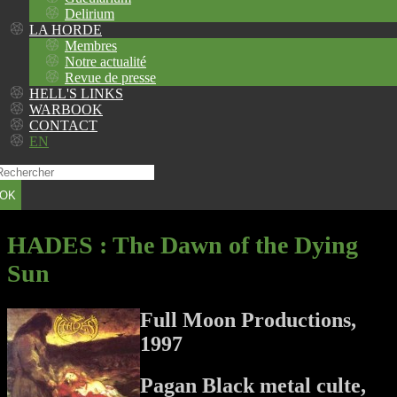
Delirium
LA HORDE
Membres
Notre actualité
Revue de presse
HELL'S LINKS
WARBOOK
CONTACT
EN
OK
HADES
: The Dawn of the Dying
Sun
Full Moon Productions,
1997
Pagan Black metal culte,