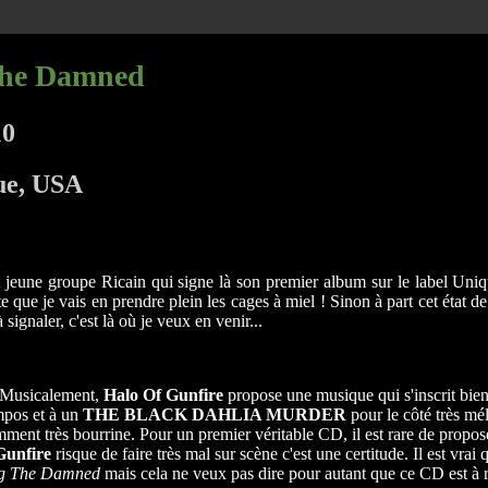
The Damned
10
ue, USA
 jeune groupe Ricain qui signe là son premier album sur le label Uniq
tte que je vais en prendre plein les cages à miel ! Sinon à part cet état
gnaler, c'est là où je veux en venir...
e. Musicalement,
Halo Of Gunfire
propose une musique qui s'inscrit bien
empos et à un
THE BLACK DAHLIA MURDER
pour le côté très mél
ment très bourrine. Pour un premier véritable CD, il est rare de propos
Gunfire
risque de faire très mal sur scène c'est une certitude. Il est vrai 
ng The Damned
mais cela ne veux pas dire pour autant que ce CD est à ra