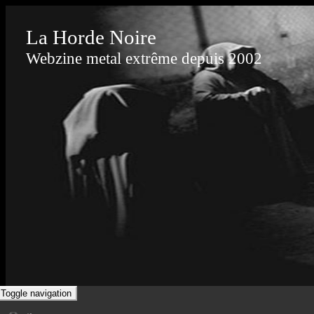
La Horde Noire
Webzine metal extrême depuis 2002
Toggle navigation