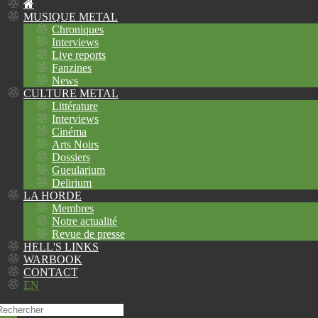
MUSIQUE METAL
Chroniques
Interviews
Live reports
Fanzines
News
CULTURE METAL
Littérature
Interviews
Cinéma
Arts Noirs
Dossiers
Gueularium
Delirium
LA HORDE
Membres
Notre actualité
Revue de presse
HELL'S LINKS
WARBOOK
CONTACT
EN