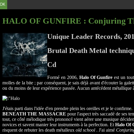
OK
HALO OF GUNFIRE
: Conjuring 
Unique Leader Records, 20
Brutal Death Metal techniq
Cd
Formé en 2006,
Halo Of Gunfire
est un tout
molles de la bite ; par conséquent, je sais déjà avant d'écouter la gale
ou du moins de leur expérience passée. Aucun antécédent métallique à si
J'étais parti dans l'idée d'en prendre plein les oreilles et je le confirm
BENEATH THE MASSACRE
pour l'aspect très saccadé de ses t
tout, ce côté mélodique très prononcé vient aérer une musique décidem
novices et savent manier leur instruments à la perfection. Et
Halo Of 
risquent de rebuter les death métalleux
old school
. J'ai aimé
Conjuri