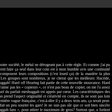
otre société, le métal ne dérogeant pas à cette règle. Et comme j'ai pu
rent faire ça seul dans leur coin est à mon humble avis une continuité
 composent leurs compositions (c'est lourd ça) de la manière la plus
. Les groupes sont nombreux, je ne citerai que les meilleurs: Hacride,
huggah! Hard off Hearing fait partie de cette nouvelle mouvance. Hard
aime pas les « copieurs », ce n'est pas beau de copier, on me l'a assez
anuel du parfait meshuggah est appris par cœur. Les caractéristiques des
 prend l'aspect originalité et créativité en compte, ils ne sont pas loin
ère vague française, c'est-à-dire il y a deux trois ans, ça serait peut-
ait un peu sourire les gars! Je ne suis pas sûr que ce soit bien sincère
ggah fans », pour attirer le maximum de gens? Surtout que, a fortiori