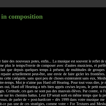
 in composition
faire des nouveaux potes, enfin... La musique est souvent le reflet de n
ême plus le temps/l'envie de composer avec d'autres musiciens, et préfè
Le fait que depuis quelques temps à présent, de multitudes de groupes
repaire actuellement peut-être, une envie de faire gicler les frontières
s cette catégorie, sans quoi peu de choses existeraient sans eux, Mes
tre-temps. Moi je n'aime pas Hard off Hearing. Pour tout vous dire, je n'
Alors oui, Hard off Hearing a très bien appris ces/ses leçons, le petit m
. Certitude, ces gars ne sont pas des mauvais élèves. Par contre, si l'on
e sur les chemins battus. Leur EP serait sorti en même temps que la premi
à-dessus, de parler de « post-hardcore » dès 1999 dans votre musique me f
rait-ce pas une de ces stratégies, comme votre « For Textures and Meshu