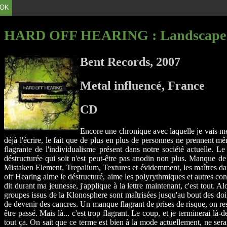
OK
HARD OFF HEARING
: Landscape
Bent Records, 2007
Metal influencé, France
CD
Encore une chronique avec laquelle je vais me 
déjà l'écrire, le fait que de plus en plus de personnes ne prennent m
flagrante de l'individualisme présent dans notre société actuelle. 
déstructurée qui soit n'est peut-être pas anodin non plus. Manque de 
Mistaken Element, Trepalium, Textures et évidemment, les maîtres dan
off Hearing aime le déstructuré, aime les polyrythmiques et autres con
dit durant ma jeunesse, j'applique à la lettre maintenant, c'est tout. 
groupes issus de la Klonosphere sont maîtrisées jusqu'au bout des doigts
de devenir des cancres. Un manque flagrant de prises de risque, on rest
être passé. Mais là... c'est trop flagrant. Le coup, et je terminerai l
tout ça. On sait que ce terme est bien à la mode actuellement, ne se