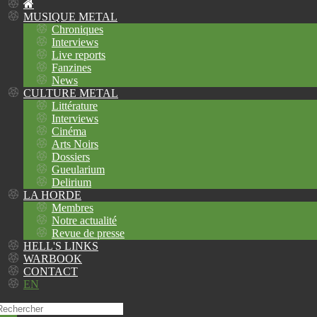
MUSIQUE METAL
Chroniques
Interviews
Live reports
Fanzines
News
CULTURE METAL
Littérature
Interviews
Cinéma
Arts Noirs
Dossiers
Gueularium
Delirium
LA HORDE
Membres
Notre actualité
Revue de presse
HELL'S LINKS
WARBOOK
CONTACT
EN