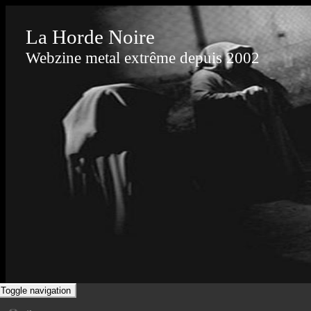
La Horde Noire
Webzine metal extrême depuis 2002
Toggle navigation