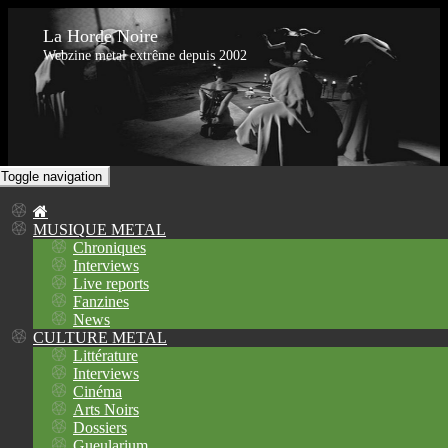
La Horde Noire
Webzine metal extrême depuis 2002
Toggle navigation
MUSIQUE METAL
Chroniques
Interviews
Live reports
Fanzines
News
CULTURE METAL
Littérature
Interviews
Cinéma
Arts Noirs
Dossiers
Gueularium