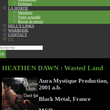
Delirium
LA HORDE
Membres
Notre actualité
Revue de presse
HELL'S LINKS
WARBOOK
CONTACT
EN
OK
HEATHEN DAWN
: Wasted Land
Aura Mystique Production,
2001 a.b.
Black Metal, France