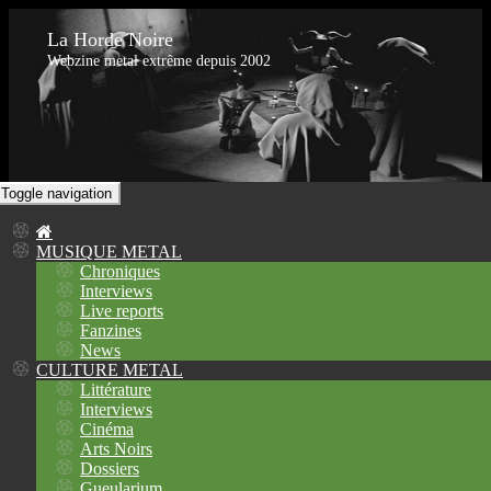
La Horde Noire
Webzine metal extrême depuis 2002
Toggle navigation
MUSIQUE METAL
Chroniques
Interviews
Live reports
Fanzines
News
CULTURE METAL
Littérature
Interviews
Cinéma
Arts Noirs
Dossiers
Gueularium