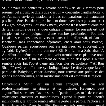
Si je devais me contenter - soyons bornés - de deux termes pour
résumer cet album, je dirais que c'est un « concentré d'authenticité ».
Je n'ai nulle envie de m'adonner à des comparaisons qui n'auraient
pas lieu d'être. Pas de rapprochement donc avec les « puissants » et
les « groupes-tyrans » du black metal, comme il est souvent coutume
de faire, histoire de se la jouer critique littéraire. Le ressenti est tout
simplement celui, poignant, d'une sombre profondeur. Pourtant,
jamais les compositions ne versent dans « le » dépressif, ni dans le
lancinant (sans connotation péjorative, chers amis sous Prozac).
Quelques parties acoustiques ont été intégrées, et apportent une
agréable légèreté à un titre comme \"Eli, Eli, Lamma Sabacthani\".
Au début du même morceau, une voix tremblante et plaintive nous
renvoie à la fois à un sentiment de peur et de désespoir. Un titre
semble avoir fait l'objet d'une attention plus particulière. \"Aî Ibur
Shapû\" revêt en effet une symbolique forte. Le titre évoque la cité
perdue de Babylone, et par là-même, nous renvoie aux prémices des
grands monothéismes, et au mysticisme dont est empreint la région.
Contemptus Mundi
est un album arrogant, de par son
professionnalisme, sa rigueur et sa justesse. Hegemon peut
aujourd'hui se vanter d'avoir su se départir de pas mal de carcans
stylistiques crasseux et immobilistes. Quand il parle de libertés
individuelles, le groupe semble allier le geste à la parole, l'action à la
ligne de pensée. Dans le milieu finalement très grégaire du métal