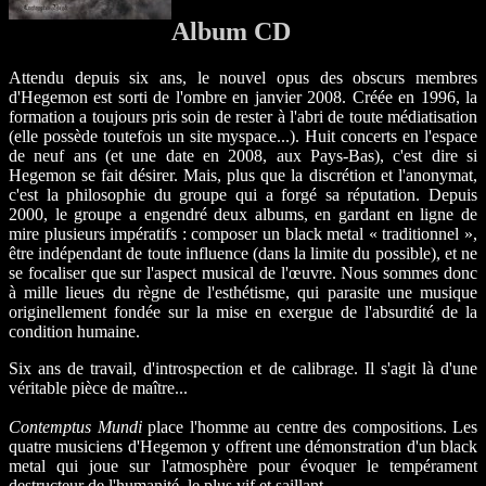
Album CD
Attendu depuis six ans, le nouvel opus des obscurs membres
d'Hegemon est sorti de l'ombre en janvier 2008. Créée en 1996, la
formation a toujours pris soin de rester à l'abri de toute médiatisation
(elle possède toutefois un site myspace...). Huit concerts en l'espace
de neuf ans (et une date en 2008, aux Pays-Bas), c'est dire si
Hegemon se fait désirer. Mais, plus que la discrétion et l'anonymat,
c'est la philosophie du groupe qui a forgé sa réputation. Depuis
2000, le groupe a engendré deux albums, en gardant en ligne de
mire plusieurs impératifs : composer un black metal « traditionnel »,
être indépendant de toute influence (dans la limite du possible), et ne
se focaliser que sur l'aspect musical de l'œuvre. Nous sommes donc
à mille lieues du règne de l'esthétisme, qui parasite une musique
originellement fondée sur la mise en exergue de l'absurdité de la
condition humaine.
Six ans de travail, d'introspection et de calibrage. Il s'agit là d'une
véritable pièce de maître...
Contemptus Mundi
place l'homme au centre des compositions. Les
quatre musiciens d'Hegemon y offrent une démonstration d'un black
metal qui joue sur l'atmosphère pour évoquer le tempérament
destructeur de l'humanité, le plus vif et saillant.