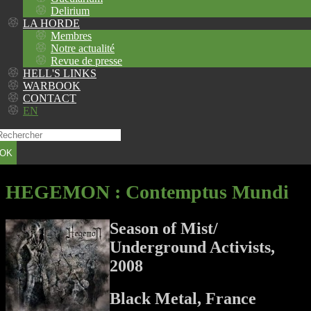
Delirium
LA HORDE
Membres
Notre actualité
Revue de presse
HELL'S LINKS
WARBOOK
CONTACT
EN
OK
HEGEMON
: Contemptus Mundi
Season of Mist/
Underground Activists,
2008
Black Metal, France