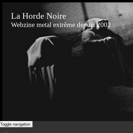
La Horde Noire
Webzine metal extrême depuis 2002
Toggle navigation