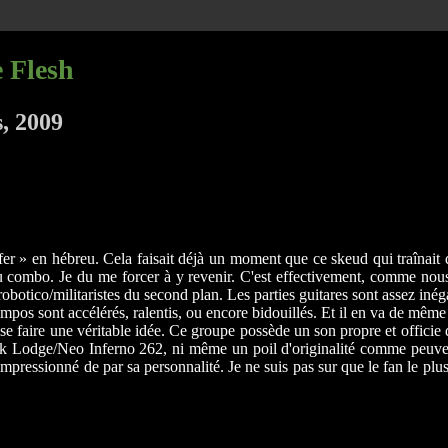
e Flesh
, 2009
ifer » en hébreu. Cela faisait déjà un moment que ce skeud qui traînait
u combo. Je du me forcer à y revenir. C'est effectivement, comme nous l
 robotico/militaristes du second plan. Les parties guitares sont assez i
empos sont accélérés, ralentis, ou encore bidouillés. Et il en va de même 
e se faire une véritable idée. Ce groupe possède un son propre et officie
ack Lodge/Neo Inferno 262, ni même un poil d'originalité comme peuve
pressionné de par sa personnalité. Je ne suis pas sur que le fan le pl