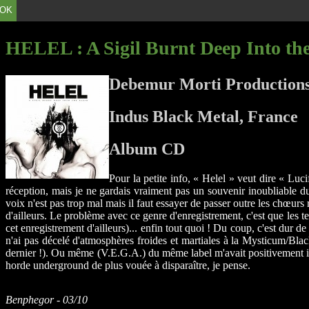
OK
HELEL
: A Sigil Burnt Deep Into th
Debemur Morti Productions
Indus Black Metal, France
Album CD
Pour la petite info, « Helel » veut dire « Luc
réception, mais je ne gardais vraiment pas un souvenir inoubliable d
voix n'est pas trop mal mais il faut essayer de passer outre les chœurs
d'ailleurs. Le problème avec ce genre d'enregistrement, c'est que les t
cet enregistrement d'ailleurs)... enfin tout quoi ! Du coup, c'est dur d
n'ai pas décelé d'atmosphères froides et martiales à la Mysticum/Bl
dernier !). Ou même (V.E.G.A.) du même label m'avait positivement im
horde underground de plus vouée à disparaître, je pense.
Benphegor - 03/10