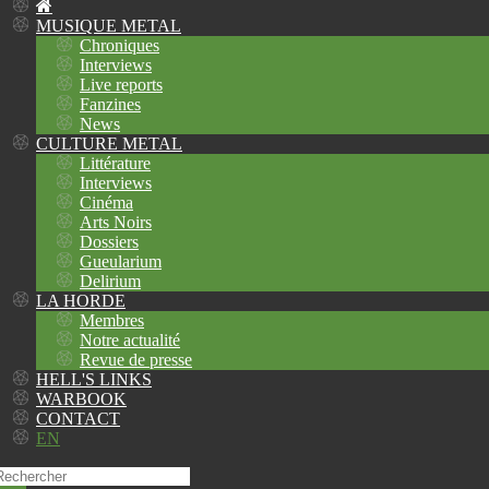
MUSIQUE METAL
Chroniques
Interviews
Live reports
Fanzines
News
CULTURE METAL
Littérature
Interviews
Cinéma
Arts Noirs
Dossiers
Gueularium
Delirium
LA HORDE
Membres
Notre actualité
Revue de presse
HELL'S LINKS
WARBOOK
CONTACT
EN