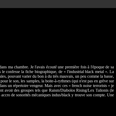
 dans ma chambre. Je l'avais écouté une première fois à l'époque de sa
e confesse la fiche biographique, de « l'industrial black metal ». La
négales, pouvant varier du bon à du très mauvais, un peu comme la basse,
pour le son, les samples, la boite-à-rythmes (qui n'est pas en grève sur
 dans un répertoire vengeur. Mais avec ces « french noise terrorists » je
nt avoir des groupes tels que Raism/Diabolos Rising/Lex Talionis (le
us accro de sonorités mécaniques indus/black y trouve son compte. Une