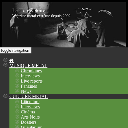
La Horde Noire
Webzine metal extrême depuis 2002
Toggle navigation
MUSIQUE METAL
Chroniques
Interviews
Live reports
Fanzines
News
CULTURE METAL
Littérature
Interviews
Cinéma
Arts Noirs
Dossiers
Gueularium