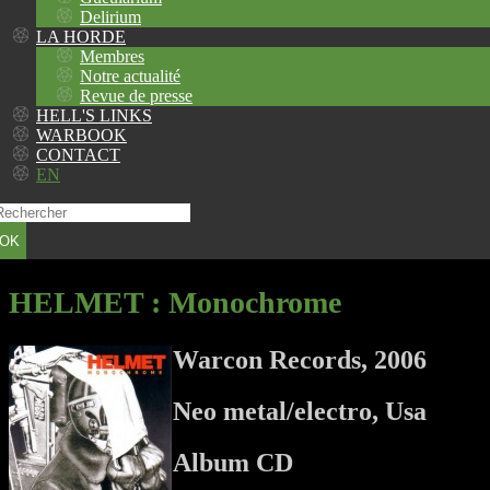
Delirium
LA HORDE
Membres
Notre actualité
Revue de presse
HELL'S LINKS
WARBOOK
CONTACT
EN
OK
HELMET
: Monochrome
Warcon Records, 2006
Neo metal/electro, Usa
Album CD