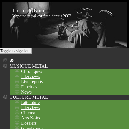
La Horde Noire
Webzine metal extrême depuis 2002
Toggle navigation
MUSIQUE METAL
Chroniques
Interviews
Live reports
Fanzines
News
CULTURE METAL
Littérature
Interviews
Cinéma
Arts Noirs
Dossiers
Gueularium