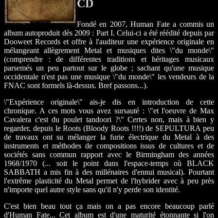
CD
Fondé en 2007, Human Fate a commis un
album autoproduit dès 2009 : Part I. Celui-ci a été réédité depuis par
Dooweet Records et offre à l'auditeur une expérience originale en
mélangeant allègrement Metal et musiques dites \"du monde\"
(comprendre : de différentes traditions et héritages musicaux
parsemés un peu partout sur le globe ; sachant qu'une musique
occidentale n'est pas une musique \"du monde\" les vendeurs de la
FNAC sont formels là-dessus. Bref passons...).
\"Expérience originale\" ais-je dis en introduction de cette
chronique. A ces mots vous avez sursauté : \"et l'oeuvre de Max
Cavalera c'est du poulet tandoori ?\" Certes non, mais à bien y
regarder, depuis le Roots (Bloody Roots !!!!) de SEPULTURA peu
de travaux ont su mélanger la furie électrique du Metal à des
instruments et méthodes de compositions issus de cultures et de
sociétés sans commun rapport avec le Birmingham des années
1968/1970 (... soit le point dans l'espace-temps où BLACK
SABBATH a mis fin à des millénaires d'ennui musical). Pourtant
l'extrême plasticité du Metal permet de l'hybrider avec à peu près
n'importe quel autre style sans qu'il n'y perde son identité.
C'est bien beau tout ça mais on a pas encore beaucoup parlé
d'Human Fate... Cet album est d'une maturité étonnante si l'on