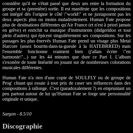
considère qu'il ne s'était passé que deux ans entre la formation du
groupe et sa (première) sortie. Il est manifeste que les compositions
ont intégré dès l'origine le côté \"world\" et ne juxtaposent pas les
deux aspects plus ou moins maladroitement. Human Fate propose
plus de destinations différentes qu'Air France (et n'est à priori jamais
en grève) et enrichit sa musique d'instruments (didgeridoo et tout
plein d'autres) qui épicent singulièrement ses compositions. Sur les
passages les plus énervés Human Fate prend un visage plus Metal
Harcore (assez bourrin-dans-ta-gueule à la HATEBRRED) mais
l'ensemble fonctionne vraiment bien (j'allais écrire \"en
harmonie\"...) sur les 44 minutes que dure ce Part I. L'album
s'exonère de toute linéarité en jouant sur de nombreuses colorations
musicales différentes.
Human Fate n'a rien d'une copie de SOULFLY ou de groupe de
Prog' chiant qui essaie à tout prix de caser ses influences dans des
compositions à rallonge. C'est (paradoxalement ?) en empruntant un
peu partout autour de lui qu'Human Fate se forge une personnalité
originale et unique.
Sargon - 8.5/10
Discographie