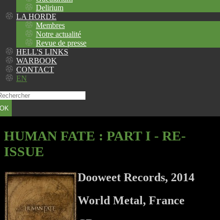
Delirium
LA HORDE
Membres
Notre actualité
Revue de presse
HELL'S LINKS
WARBOOK
CONTACT
EN
OK
HUMAN FATE
: PART I - RE-
ISSUE
Dooweet Records, 2014
World Metal, France