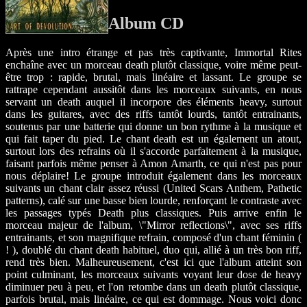
Album CD
Après une intro étrange et pas très captivante, Immortal Rites
enchaîne avec un morceau death plutôt classique, voire même peut-
être trop : rapide, brutal, mais linéaire et lassant. Le groupe se
rattrape cependant aussitôt dans les morceaux suivants, en nous
servant un death auquel il incorpore des éléments heavy, surtout
dans les guitares, avec des riffs tantôt lourds, tantôt entrainants,
soutenus par une batterie qui donne un bon rythme à la musique et
qui fait taper du pied. Le chant death est un également un atout,
surtout lors des refrains où il s'accorde parfaitement à la musique,
faisant parfois même penser à Amon Amarth, ce qui n'est pas pour
nous déplaire! Le groupe introduit également dans les morceaux
suivants un chant clair assez réussi (United Scars Anthem, Pathetic
patterns), calé sur une basse bien lourde, renforçant le contraste avec
les passages typés Death plus classiques. Puis arrive enfin le
morceau majeur de l'album, \"Mirror reflections\", avec ses riffs
entrainants, et son magnifique refrain, composé d'un chant féminin (
! ), doublé du chant death habituel, duo qui, allié à un très bon riff,
rend très bien. Malheureusement, c'est ici que l'album atteint son
point culminant, les morceaux suivants voyant leur dose de heavy
diminuer peu à peu, et l'on retombe dans un death plutôt classique,
parfois brutal, mais linéaire, ce qui est dommage. Nous voici donc