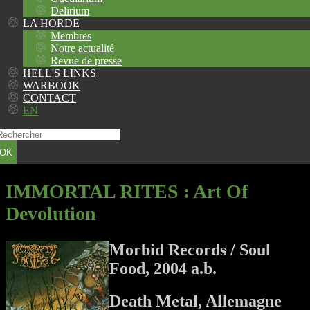
Delirium
LA HORDE
Membres
Notre actualité
Revue de presse
HELL'S LINKS
WARBOOK
CONTACT
EN
OK
IMMORTAL RITES
: Art Of
Devolution
Morbid Records / Soul
Food, 2004 a.b.
Death Metal, Allemagne