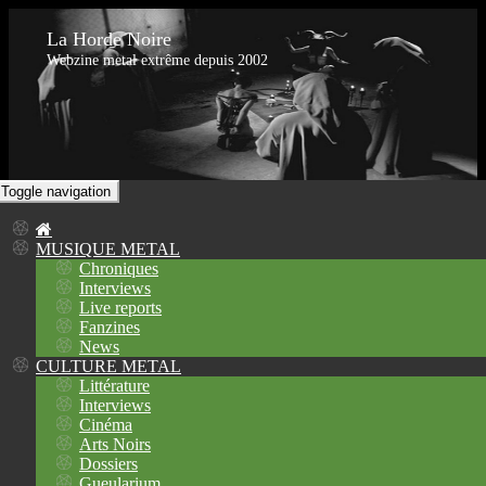
La Horde Noire
Webzine metal extrême depuis 2002
Toggle navigation
MUSIQUE METAL
Chroniques
Interviews
Live reports
Fanzines
News
CULTURE METAL
Littérature
Interviews
Cinéma
Arts Noirs
Dossiers
Gueularium