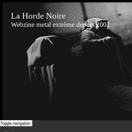
La Horde Noire
Webzine metal extrême depuis 2002
Toggle navigation