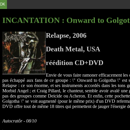
OK
INCANTATION
: Onward to Golgo
Relapse, 2006
Death Metal, USA
réédition CD+DVD
Envie de vous faire ramoner efficacement les co
pas échappé aux fans de ce groupe : \" Onward to Golgotha \" est sort
Relapse : ce son énorme, et ses instruments accordés dans les tons g
Morbid Angel ; et Craig Pillard, le chanteur, semble avoir avalé une g
pas des groupes comme Deicide ou Acheron. Et enfin, cette pochette su
Golgotha \" se voit augmenté (pour le même prix) d'un DVD refermant 3
DVD offre tout de même 18 titres qui permettent de jauger l'énergie d
Autocratôr - 08/10