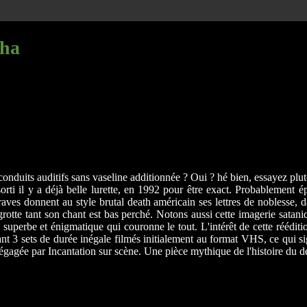
tha
nduits auditifs sans vaseline additionnée ? Oui ? hé bien, essayez plutôt
i il y a déjà belle lurette, en 1992 pour être exact. Probablement épui
raves donnent au style brutal death américain ses lettres de noblesse, 
rotte tant son chant est bas perché. Notons aussi cette imagerie satani
perbe et énigmatique qui couronne le tout. L'intérêt de cette rééditio
 sets de durée inégale filmés initialement au format VHS, ce qui signif
égagée par Incantation sur scène. Une pièce mythique de l'histoire du 