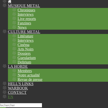
MUSIQUE METAL
Chroniques
Interviews
Live reports
Fanzines
News
CULTURE METAL
Littérature
Interviews
Cinéma
Arts Noirs
Dossiers
Gueularium
Delirium
LA HORDE
Membres
Notre actualité
Revue de presse
HELL'S LINKS
WARBOOK
CONTACT
EN