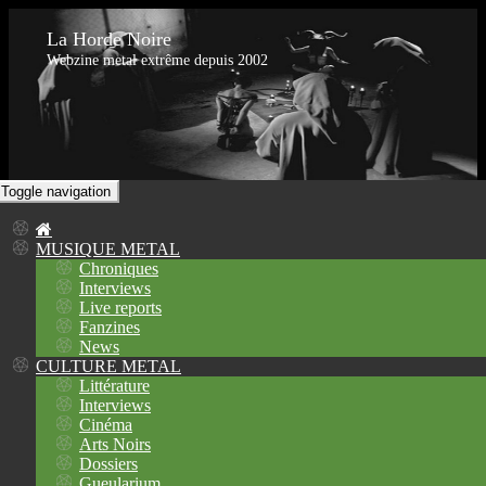
La Horde Noire
Webzine metal extrême depuis 2002
Toggle navigation
MUSIQUE METAL
Chroniques
Interviews
Live reports
Fanzines
News
CULTURE METAL
Littérature
Interviews
Cinéma
Arts Noirs
Dossiers
Gueularium