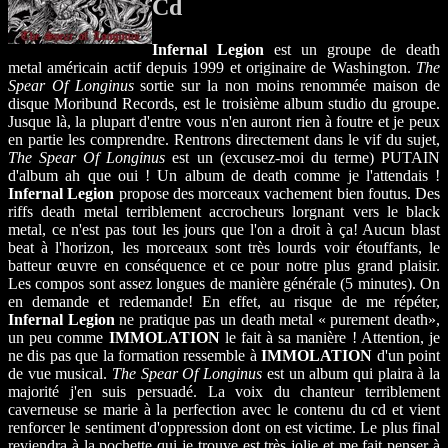
Cd
Infernal Legion
est un groupe de death
metal américain actif depuis 1999 et originaire de Washington.
The
Spear Of Longinus
sortie sur la non moins renommée maison de
disque Moribund Records, est le troisième album studio du groupe.
Jusque là, la plupart d'entre vous n'en auront rien à foutre et je peux
en partie les comprendre. Rentrons directement dans le vif du sujet,
The Spear Of Longinus
est un (excusez-moi du terme) PUTAIN
d'album ah que oui ! Un album de death comme je l'attendais !
Infernal Legion
propose des morceaux vachement bien foutus. Des
riffs death metal terriblement accrocheurs lorgnant vers le black
metal, ce n'est pas tout les jours que l'on a droit à ça! Aucun blast
beat à l'horizon, les morceaux sont très lourds voir étouffants, le
batteur œuvre en conséquence et ce pour notre plus grand plaisir.
Les compos sont assez longues de manière générale (5 minutes). On
en demande et redemande! En effet, au risque de me répéter,
Infernal Legion
ne pratique pas un death metal « purement death»,
un peu comme
IMMOLATION
le fait à sa manière ! Attention, je
ne dis pas que la formation ressemble à
IMMOLATION
d'un point
de vue musical.
The Spear Of Longinus
est un album qui plaira à la
majorité j'en suis persuadé. La voix du chanteur terriblement
caverneuse se marie à la perfection avec le contenu du cd et vient
renforcer le sentiment d'oppression dont on est victime. Le plus final
reviendra à la pochette qui je trouve est très jolie et me fait penser à