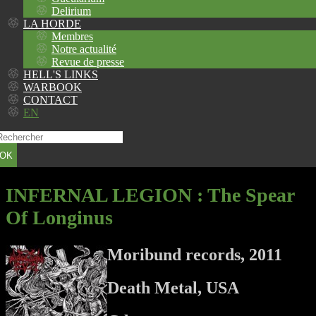
Delirium
LA HORDE
Membres
Notre actualité
Revue de presse
HELL'S LINKS
WARBOOK
CONTACT
EN
OK
INFERNAL LEGION
: The Spear
Of Longinus
Moribund records, 2011
Death Metal, USA