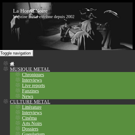
La Horde Noire
Webzine metal extrême depuis 2002
Toggle navigation
MUSIQUE METAL
Chroniques
Interviews
Live reports
Fanzines
News
CULTURE METAL
Littérature
Interviews
Cinéma
Arts Noirs
Dossiers
Gueularium