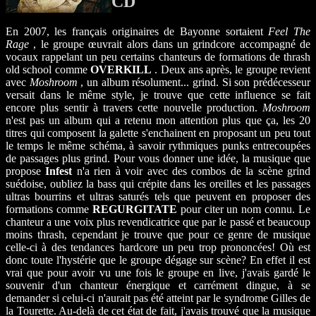
CD
En 2007, les français originaires de Bayonne sortaient
Feel The
Rage
, le groupe œuvrait alors dans un grindcore accompagné de
vocaux rappelant un peu certains chanteurs de formations de thrash
old school comme
OVERKILL
. Deux ans après, le groupe revient
avec
Moshroom
, un album résolument... grind. Si son prédécesseur
versait dans le même style, je trouve que cette influence se fait
encore plus sentir à travers cette nouvelle production.
Moshroom
n'est pas un album qui a retenu mon attention plus que ça, les 20
titres qui composent la galette s'enchainent en proposant un peu tout
le temps le même schéma, à savoir rythmiques punks entrecoupées
de passages plus grind. Pour vous donner une idée, la musique que
propose
Infest
n'a rien à voir avec des combos de la scène grind
suédoise, oubliez la bass qui crépite dans les oreilles et les passages
ultras bourrins et ultras saturés tels que peuvent en proposer des
formations comme
REGURGITATE
pour citer un nom connu. Le
chanteur a une voix plus revendicatrice que par le passé et beaucoup
moins thrash, cependant je trouve que pour ce genre de musique
celle-ci à des tendances hardcore un peu trop prononcées! Où est
donc toute l'hystérie que le groupe dégage sur scène? En effet il est
vrai que pour avoir vu une fois le groupe en live, j'avais gardé le
souvenir d'un chanteur énergique et carrément dingue, à se
demander si celui-ci n'aurait pas été atteint par le syndrome Gilles de
la Tourette. Au-delà de cet état de fait, j'avais trouvé que la musique