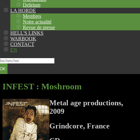
Delirium
LA HORDE
Membres
Notre actualité
Revue de presse
HELL'S LINKS
WARBOOK
CONTACT
EN
OK
INFEST
: Moshroom
Metal age productions,
2009
Grindcore, France