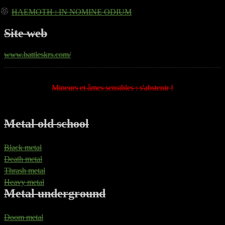
HAEMOTH
: IN NOMINE ODIUM
Site web
www.battleskrs.com/
Mineurs et âmes sensibles : s'abstenir !
Metal old school
Black metal
Death metal
Thrash metal
Heavy metal
Metal underground
Doom metal