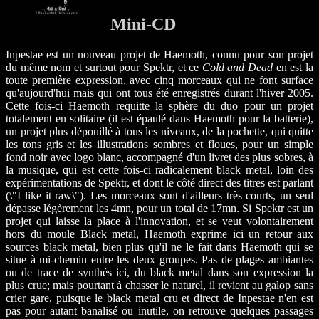
Mini-CD
Inpestae est un nouveau projet de Haemoth, connu pour son projet
du même nom et surtout pour Spektr, et ce
Cold and Dead
en est la
toute première expression, avec cinq morceaux qui ne font surface
qu'aujourd'hui mais qui ont tous été enregistrés durant l'hiver 2005.
Cette fois-ci Haemoth requitte la sphère du duo pour un projet
totalement en solitaire (il est épaulé dans Haemoth pour la batterie),
un projet plus dépouillé à tous les niveaux, de la pochette, qui quitte
les tons gris et les illustrations sombres et floues, pour un simple
fond noir avec logo blanc, accompagné d'un livret des plus sobres, à
la musique, qui est cette fois-ci radicalement black metal, loin des
expérimentations de Spektr, et dont le côté direct des titres est parlant
(\"I like it raw\"). Les morceaux sont d'ailleurs très courts, un seul
dépasse légèrement les 4mn, pour un total de 17mn. Si Spektr est un
projet qui laisse la place à l'innovation, et se veut volontairement
hors du moule Black metal, Haemoth exprime ici un retour aux
sources black metal, bien plus qu'il ne le fait dans Haemoth qui se
situe à mi-chemin entre les deux groupes. Pas de plages ambiantes
ou de trace de synthés ici, du black metal dans son expression la
plus crue; mais pourtant à chasser le naturel, il revient au galop sans
crier gare, puisque le black metal cru et direct de Inpestae n'en est
pas pour autant banalisé ou inutile, on retrouve quelques passages