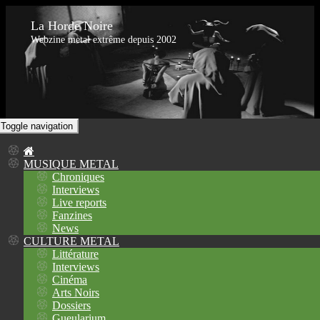
La Horde Noire
Webzine metal extrême depuis 2002
Toggle navigation
MUSIQUE METAL
Chroniques
Interviews
Live reports
Fanzines
News
CULTURE METAL
Littérature
Interviews
Cinéma
Arts Noirs
Dossiers
Gueularium