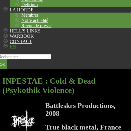
Delirium
LA HORDE
Membres
Notre actualité
Revue de presse
HELL'S LINKS
WARBOOK
CONTACT
EN
OK
INPESTAE
: Cold & Dead
(Psykothik Violence)
Battleskrs Productions,
2008
True black metal, France