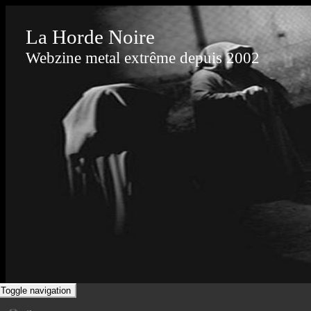
La Horde Noire
Webzine metal extrême depuis 2002
Toggle navigation