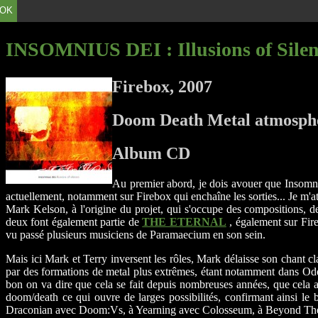
OK
INSOMNIUS DEI
: Illusions of Sile
Firebox, 2007
Doom Death Metal atmosphé
Album CD
Au premier abord, je dois avouer que Insomni
actuellement, notamment sur Firebox qui enchaîne les sorties... Je m'
Mark Kelson, à l'origine du projet, qui s'occupe des compositions,
deux font également partie de
THE ETERNAL
, également sur Fire
vu passé plusieurs musiciens de Paramaecium en son sein.
Mais ici Mark et Terry inversent les rôles, Mark délaisse son chant cl
par des formations de metal plus extrêmes, étant notamment dans Ode
bon on va dire que cela se fait depuis nombreuses années, que cela a ét
doom/death ce qui ouvre de larges possibilités, confirmant ainsi le
Draconian avec Doom:Vs, à Yearning avec Colosseum, à Beyond The V