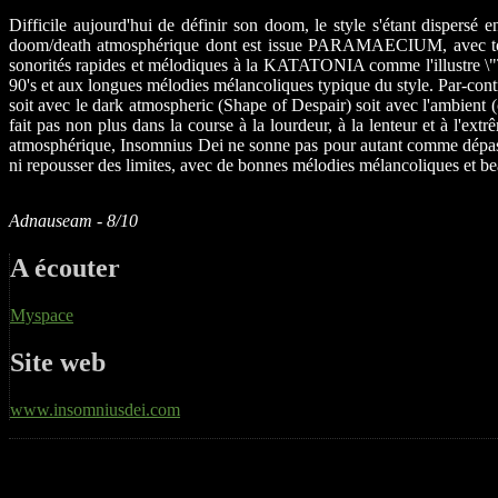
Difficile aujourd'hui de définir son doom, le style s'étant disper
doom/death atmosphérique dont est issue PARAMAECIUM, avec toutefo
sonorités rapides et mélodiques à la KATATONIA comme l'illustre \"
90's et aux longues mélodies mélancoliques typique du style. Par-cont
soit avec le dark atmospheric (Shape of Despair) soit avec l'ambien
fait pas non plus dans la course à la lourdeur, à la lenteur et à l'
atmosphérique, Insomnius Dei ne sonne pas pour autant comme dépas
ni repousser des limites, avec de bonnes mélodies mélancoliques et b
Adnauseam - 8/10
A écouter
Myspace
Site web
www.insomniusdei.com