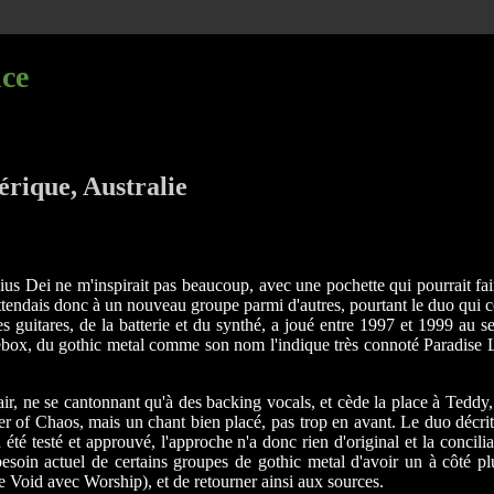
nce
rique, Australie
us Dei ne m'inspirait pas beaucoup, avec une pochette qui pourrait fai
attendais donc à un nouveau groupe parmi d'autres, pourtant le duo qui 
 des guitares, de la batterie et du synthé, a joué entre 1997 et 199
box, du gothic metal comme son nom l'indique très connoté Paradise Lo
air, ne se cantonnant qu'à des backing vocals, et cède la place à Teddy, 
r of Chaos, mais un chant bien placé, pas trop en avant. Le duo décri
é testé et approuvé, l'approche n'a donc rien d'original et la conciliat
 besoin actuel de certains groupes de gothic metal d'avoir un à côté p
oid avec Worship), et de retourner ainsi aux sources.