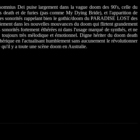
Insomnius Dei puise largement dans la vague doom des 90's, celle du
 death et de furies (pas comme My Dying Bride), et l'apparition de
 à des sonorités rappelant bien le gothic/doom du PARADISE LOST des
nullement dans les nouvelles mouvances du doom qui flirtent grandement
onorités fortement éthérées ni dans l'usage marqué de synthés, et ne
t, toujours très mélodique et émotionnel. Digne hériter du doom death
rique en l'actualisant humblement sans aucunement le révolutionner
qu'il y a toute une scène doom en Australie.