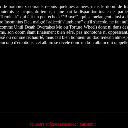
sé en de nombreux courants depuis quelques années, mais le doom de 
is les acquis du temps, d'une part la disparition totale des parties
Terminal\" qui fait un peu écho à \"Brave\", qui se mélangent ainsi
re Insomnius Dei, malgré l'adjectif \"ambient\" qu'il s'accole, ne fait 
t (comme Until Death Overtakes Me ou Torture Wheel) donc ni dans des s
extrême, son doom étant finalement bien aéré, pas monotone ni oppressan
sé ou comme réchauffé, mais fait bien honneur au doom/death atmosphé
eaucoup d'émotions; cet album se révèle donc un bon album qui rappelle 
Mineurs et âmes sensibles : s'abstenir !