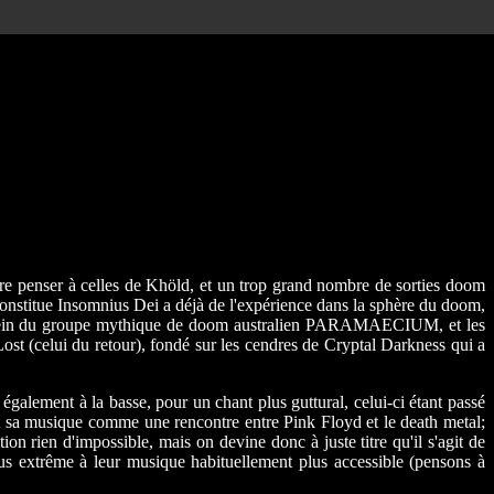
re penser à celles de Khöld, et un trop grand nombre de sorties doom
constitue Insomnius Dei a déjà de l'expérience dans la sphère du doom,
9 au sein du groupe mythique de doom australien PARAMAECIUM, et les
st (celui du retour), fondé sur les cendres de Cryptal Darkness qui a
également à la basse, pour un chant plus guttural, celui-ci étant passé
t sa musique comme une rencontre entre Pink Floyd et le death metal;
ion rien d'impossible, mais on devine donc à juste titre qu'il s'agit de
lus extrême à leur musique habituellement plus accessible (pensons à