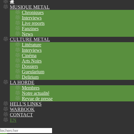
MUSIQUE METAL
Chroniques
Interviews
Live reports
Fanzines
News
CULTURE METAL
Littérature
Interviews
Cinéma
Arts Noirs
Dossiers
Gueularium
Delirium
LA HORDE
Membres
Notre actualité
Revue de presse
HELL'S LINKS
WARBOOK
CONTACT
EN