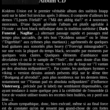
Album CD
Koldens Union
est le premier véritable album des suédois Istapp
sorti sur le label Sol invictus après 3 démos; il comporte d'ailleurs les
demos \"Ljusets Förfall\" et \"Må det aldrig töa!\" et 4 nouveaux
morceaux. D'une façon générale l'album est plutôt agréable à
l'écoute : un bon black mélodique dans la tradition suédoise (
Dark
Funeral
,
Naglfar
...) alternant passage rapide et passages mid
tempo plus saccadés, (le très bon \"Koldens union\" ou le 3ème
\"Digerblut\" aux rythmes plus martiaux) ; agrémentés de quelques
lead guitares aux sonorités plus heavy (\"Forevigt minusgrader\"),
sur une voix la plupart du temps black, secondée par moments par
quelques voix claires. Quelques éléments d'ambiance sont
décelables ci ou là le sample de \"Snö\", tiré sans doute d'un film
avec voie féminine et vent, ou encore les cris de loup sur \"I vantan
pa den absoluta nollpunkten\") . Par contre, les quelques hymnes «
viking » version dessins animés présents déjà sur le 4ème titre
\"Bortgang af alvrodul\", puis plus nombreux sur les derniers titres,
notamment sur \"Vantan pad en absoluta nollpunkten\" (l'influence
Vintersorg
, précisée par le label) me semblaient dispensables, car
ayant tendance à nuire quelque peu à la crédibilité de l'ensemble (à
force de vouloir utiliser toutes les recettes bien huilées, on y perd son
âme...).
Un album sympathique, donc, bien exécuté, même si au final force
est de constater qu'on ne ressent pas grand-chose de ces fortes