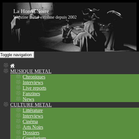
La Horde Noire
Webzine metal extrême depuis 2002
Toggle navigation
MUSIQUE METAL
Chroniques
Interviews
Live reports
Fanzines
News
CULTURE METAL
Littérature
Interviews
Cinéma
Arts Noirs
Dossiers
Gueularium