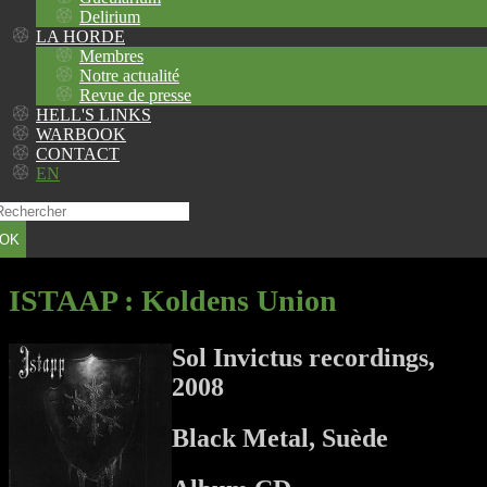
Delirium
LA HORDE
Membres
Notre actualité
Revue de presse
HELL'S LINKS
WARBOOK
CONTACT
EN
OK
ISTAAP
: Koldens Union
Sol Invictus recordings,
2008
Black Metal, Suède