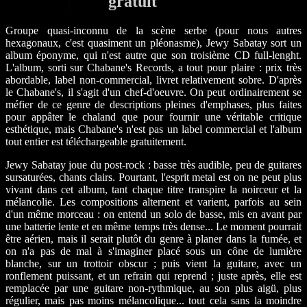
gratuit
Groupe quasi-inconnu de la scène serbe (pour nous autres
hexagonaux, c'est quasiment un pléonasme), Jewy Sabatay sort un
album éponyme, qui n'est autre que son troisième CD full-lenght.
L'album, sorti sur Chabane's Records, a tout pour plaire : prix très
abordable, label non-commercial, livret relativement sobre. D'après
le Chabane's, il s'agit d'un chef-d'oeuvre. On peut ordinairement se
méfier de ce genre de descriptions pleines d'emphases, plus faites
pour appâter le chaland que pour fournir une véritable critique
esthétique, mais Chabane's n'est pas un label commercial et l'album
tout entier est téléchargeable gratuitement.
Jewy Sabatay joue du post-rock : basse très audible, peu de guitares
sursaturées, chants clairs. Pourtant, l'esprit metal est on ne peut plus
vivant dans cet album, tant chaque titre transpire la noirceur et la
mélancolie. Les compositions alternent et varient, parfois au sein
d'un même morceau : on entend un solo de basse, mis en avant par
une batterie lente et en même temps très dense... Le moment pourrait
être aérien, mais il serait plutôt du genre à planer dans la fumée, et
on n'a pas de mal à s'imaginer placé sous un cône de lumière
blanche, sur un trottoir obscur ; puis vient la guitare, avec un
ronflement puissant, et un refrain qui reprend ; juste après, elle est
remplacée par une guitare non-rythmique, au son plus aigü, plus
régulier, mais pas moins mélancolique... tout cela sans la moindre