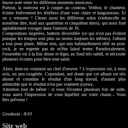
fausse note entre les différents moments musicaux.
Partout, la noirceur est à couper au couteau. Velibor, le chanteur,
éclaire brièvement les ténèbres d'une voix claire et langoureuse. Et
on y retourne ! Citons aussi les différents solos (violoncelle au
troisième titre, lead aux quatrième et cinquième titres), qui nous font
agréablement voyager dans l'univers de JS.
Compositions inspirées, batterie diversifiée (ce qui n'est pas évident
puisque les tempos sont plus ou moins toujours les mêmes), l'album
a tout pour plaire. Même moi, qui suis habituellement rétif au post-
rock, je ne regrette pas de m'être laissé tenter. Paradoxalement,
l'ensemble est à la fois dense et léger, au fond très subtil, et nécessite
plusieurs écoutes pour bien tout saisir.
Alors, tient-on vraiment un chef d'oeuvre ? L'expression est, à mon
avis, un peu exagérée. Cependant, nul doute que cet album est très
abouti et constitue le résultat d'un long travail, d'autant plus
admirable que le résultat n'est pas vraiment joyeux.
Attention tout de même : si vous l'écoutez plusieurs fois de suite,
vous aurez l'impression de vous liquéfier sur votre chaise... Vous
êtes prévenu !
Geodaxia - 8/10
Site web