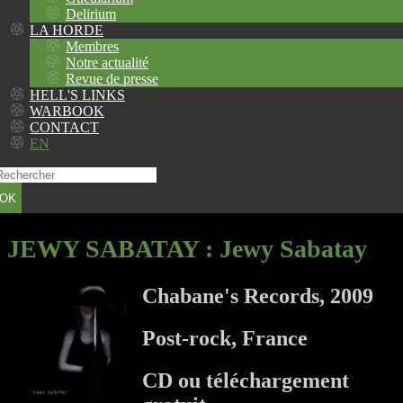
Delirium
LA HORDE
Membres
Notre actualité
Revue de presse
HELL'S LINKS
WARBOOK
CONTACT
EN
OK
JEWY SABATAY
: Jewy Sabatay
Chabane's Records, 2009
Post-rock, France
CD ou téléchargement