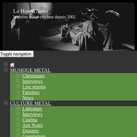
La Horde Noire
Webzine metal extrême depuis 2002
Toggle navigation
MUSIQUE METAL
Chroniques
Interviews
Live reports
Fanzines
News
CULTURE METAL
Littérature
Interviews
Cinéma
Arts Noirs
Dossiers
Gueularium