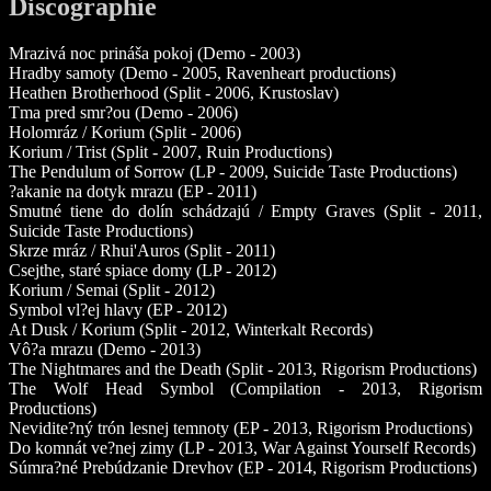
Discographie
Mrazivá noc prináša pokoj (Demo - 2003)
Hradby samoty (Demo - 2005, Ravenheart productions)
Heathen Brotherhood (Split - 2006, Krustoslav)
Tma pred smr?ou (Demo - 2006)
Holomráz / Korium (Split - 2006)
Korium / Trist (Split - 2007, Ruin Productions)
The Pendulum of Sorrow (LP - 2009, Suicide Taste Productions)
?akanie na dotyk mrazu (EP - 2011)
Smutné tiene do dolín schádzajú / Empty Graves (Split - 2011,
Suicide Taste Productions)
Skrze mráz / Rhui'Auros (Split - 2011)
Csejthe, staré spiace domy (LP - 2012)
Korium / Semai (Split - 2012)
Symbol vl?ej hlavy (EP - 2012)
At Dusk / Korium (Split - 2012, Winterkalt Records)
Vô?a mrazu (Demo - 2013)
The Nightmares and the Death (Split - 2013, Rigorism Productions)
The Wolf Head Symbol (Compilation - 2013, Rigorism
Productions)
Nevidite?ný trón lesnej temnoty (EP - 2013, Rigorism Productions)
Do komnát ve?nej zimy (LP - 2013, War Against Yourself Records)
Súmra?né Prebúdzanie Drevhov (EP - 2014, Rigorism Productions)