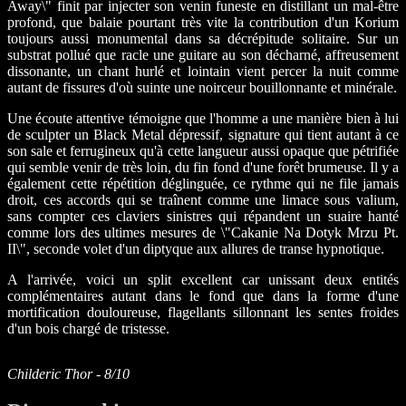
Away\" finit par injecter son venin funeste en distillant un mal-être
profond, que balaie pourtant très vite la contribution d'un Korium
toujours aussi monumental dans sa décrépitude solitaire. Sur un
substrat pollué que racle une guitare au son décharné, affreusement
dissonante, un chant hurlé et lointain vient percer la nuit comme
autant de fissures d'où suinte une noirceur bouillonnante et minérale.
Une écoute attentive témoigne que l'homme a une manière bien à lui
de sculpter un Black Metal dépressif, signature qui tient autant à ce
son sale et ferrugineux qu'à cette langueur aussi opaque que pétrifiée
qui semble venir de très loin, du fin fond d'une forêt brumeuse. Il y a
également cette répétition déglinguée, ce rythme qui ne file jamais
droit, ces accords qui se traînent comme une limace sous valium,
sans compter ces claviers sinistres qui répandent un suaire hanté
comme lors des ultimes mesures de \"Cakanie Na Dotyk Mrzu Pt.
II\", seconde volet d'un diptyque aux allures de transe hypnotique.
A l'arrivée, voici un split excellent car unissant deux entités
complémentaires autant dans le fond que dans la forme d'une
mortification douloureuse, flagellants sillonnant les sentes froides
d'un bois chargé de tristesse.
Childeric Thor - 8/10