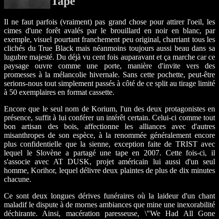
Tape
Il ne faut parfois (vraiment) pas grand chose pour attirer l'oeil, les
cimes d'une forêt avalés par le brouillard en noir en blanc, par
exemple, visuel pourtant franchement peu original, charriant tous les
clichés du True Black mais néanmoins toujours aussi beau dans sa
lugubre majesté. Du déjà vu cent fois auparavant et ça marche car ce
paysage ouvre comme une porte, manière d'invite vers des
promesses à la mélancolie hivernale. Sans cette pochette, peut-être
serions-nous tout simplement passés à côté de ce split au tirage limité
à 50 exemplaires en format cassette.
Encore que le seul nom de Korium, l'un des deux protagonistes en
présence, suffit à lui conférer un intérêt certain. Celui-ci comme tout
bon artisan des bois, affectionne les alliances avec d'autres
misanthropes de son espèce, à la renommée généralement encore
plus confidentielle que la sienne, exception faite de TRIST avec
lequel le Slovène a partagé une tape en 2007. Cette fois-ci, il
s'associe avec AT DUSK, projet américain lui aussi d'un seul
homme, Korihor, lequel délivre deux plaintes de plus de dix minutes
chacune.
Ce sont deux longues dérives funéraires où la laideur d'un chant
maladif le dispute à de mornes ambiances que mine une inexorabilité
déchirante. Ainsi, macération paresseuse, \"We Had All Gone