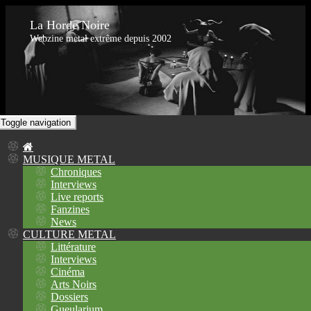
La Horde Noire
Webzine metal extrême depuis 2002
Toggle navigation
MUSIQUE METAL
Chroniques
Interviews
Live reports
Fanzines
News
CULTURE METAL
Littérature
Interviews
Cinéma
Arts Noirs
Dossiers
Gueularium