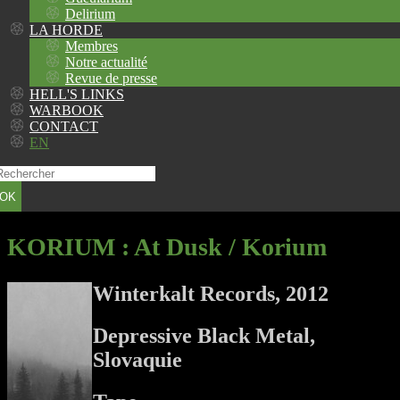
Delirium
LA HORDE
Membres
Notre actualité
Revue de presse
HELL'S LINKS
WARBOOK
CONTACT
EN
OK
KORIUM
: At Dusk / Korium
Winterkalt Records, 2012
Depressive Black Metal,
Slovaquie