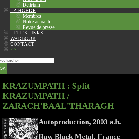
Delirium
LA HORDE
Membres
Notre actualité
Revue de presse
HELL'S LINKS
WARBOOK
CONTACT
EN
OK
KRAZUMPATH
: Split
KRAZUMPATH /
ZARACH'BAAL'THARAGH
Autoproduction, 2003 a.b.
Raw Black Metal, France