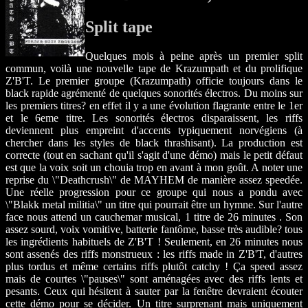
Split tape
Quelques mois à peine après un premier split
commun, voilà une nouvelle tape de Krazumpath et du prolifique
Z'B'T. Le premier groupe (Krazumpath) officie toujours dans le
black rapide agrémenté de quelques sonorités électros. Du moins sur
les premiers titres? en effet il y a une évolution flagrante entre le 1er
et le 6eme titre. Les sonorités électros disparaissent, les riffs
deviennent plus empreint d'accents typiquement norvégiens (à
chercher dans les styles de black thrashisant). La production est
correcte (tout en sachant qu'il s'agit d'une démo) mais le petit défaut
est que la voix soit un chouia trop en avant à mon goût. A noter une
reprise du \"Deathcrush\" de MAYHEM de manière assez speedée.
Une réelle progression pour ce groupe qui nous a pondu avec
\"Blakk metal militia\" un titre qui pourrait être un hymne. Sur l'autre
face nous attend un cauchemar musical, 1 titre de 26 minutes . Son
assez sourd, voix vomitive, batterie fantôme, basse très audible? tous
les ingrédients habituels de Z'B'T ! Seulement, en 26 minutes nous
sont assenés des riffs monstrueux : les riffs made in Z'B'T, d'autres
plus tordus et même certains riffs plutôt catchy ! Ça speed assez
mais de courtes \"pauses\" sont aménagées avec des riffs lents et
pesants. Ceux qui hésitent à sauter par la fenêtre devraient écouter
cette démo pour se décider. Un titre surprenant mais uniquement