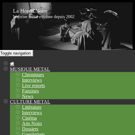
La Horde Noire
Webzine metal extrême depuis 2002
Toggle navigation
MUSIQUE METAL
Chroniques
Interviews
Live reports
Fanzines
News
CULTURE METAL
Littérature
Interviews
Cinéma
Arts Noirs
Dossiers
Gueularium