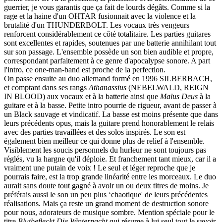
guerrier, je vous garantis que ça fait de lourds dégâts. Comme si la
rage et la haine d'un OHTAR fusionnait avec la violence et la
brutalité d'un THUNDERBOLT. Les vocaux très vengeurs
renforcent considérablement ce côté totalitaire. Les parties guitares
sont excellentes et rapides, soutenues par une batterie annihilant tout
sur son passage. L'ensemble possède un son bien audible et propre,
correspondant parfaitement à ce genre d'apocalypse sonore. A part
l'intro, ce one-man-band est proche de la perfection.
On passe ensuite au duo allemand formé en 1996 SILBERBACH,
et comptant dans ses rangs
Athanassius
(NEBELWALD, REIGN
IN BLOOD) aux vocaux et à la batterie ainsi que
Malus Deus
à la
guitare et à la basse. Petite intro pourrie de rigueur, avant de passer à
un Black sauvage et vindicatif. La basse est moins présente que dans
leurs précédents opus, mais la guitare prend honorablement le relais
avec des parties travaillées et des solos inspirés. Le son est
également bien meilleur ce qui donne plus de relief à l'ensemble.
Visiblement les soucis personnels du hurleur ne sont toujours pas
réglés, vu la hargne qu'il déploie. Et franchement tant mieux, car il a
vraiment une putain de voix ! Le seul et léger reproche que je
pourrais faire, est la trop grande linéarité entre les morceaux. Le duo
aurait sans doute tout gagné à avoir un ou deux titres de moins. Je
préférais aussi le son un peu plus ‘chaotique' de leurs précédentes
réalisations. Mais ça reste un grand moment de destruction sonore
pour nous, adorateurs de musique sombre. Mention spéciale pour le
titre
Blutbefleckt Die Winternacht
qui résume à lui seul tout le savoir-