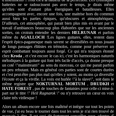
batteries ne se radoucissent pas avec le temps, je dirais même
qu'elles sont d'autant plus énergiques et batailleuses. Elles
accompagnent avec, encore une fois, une maitrise hors du commun
aussi bien les parties épiques, qu'obscures et atmosphériques.
D'ailleurs, cet atmosphère, qui parait bien plus mis en avant par le
travail d'ambiances beaucoup plus élaborées que sur les anciennes
sorties, on croirais entendre les derniers
HELRUNAR
et parfois
même du
AGALLOCH
!Les lignes guitares, elles, restent dans
l'esprit épico-paganesque mais savent se diversifiées en nous jouant
de longs passages élitistes en trémolos, comme pour préserver un
esprit combattant toujours aussi forgé. Ce qui m'a toujours étonné
chez
Kroda
, et c'est encore le cas ici, c'est les harmoniques naturels
mélodiques à la guitare qui font très facile d'accès, ça donne presque
un coté \"mainstream\" au sens du morceau, ce qui me parait parfois
un peu rebutant. Mais en général ces parties sont de courtes durées
et c'est peut-être pas plus mal qu'elles y soient, au moins ça diversifie
l'écoute et ça la vivifie. La voix est hurlée \"à la slave\", soit dans le
même registre que
NOKTURNAL MORTUM
,
DRUDKH
et
HATE FOREST
, pas de touches de fantaisies pour celle-ci mise-à-
part sur le titre \"
Heil Ragnarok
\" ou n'y retrouve un cœur en voix
claire très virilesque !
Alors un album encore une fois maîtrisé et intègre sur tout les points
de vue, j'ai eu beau le tourner dans tout les sens je n'ai rien trouvé de
mauvais à dire. Il est ceci dit fortement conseiller auux adeptes d'