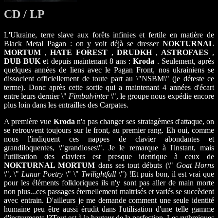
CD / LP
L'Ukraine, terre slave aux forêts infinies et fertile en matière de
Black Metal Pagan : on y voit déjà se dresser
NOKTURNAL
MORTUM
,
HATE FOREST
,
DRUDKH
,
ASTROFAES
,
DUB BUK
et depuis maintenant 8 ans :
Kroda
. Seulement, après
quelques années de liens avec le Pagan Front, nos ukrainiens se
dissocient officiellement de toute part au \"NSBM\" (je déteste ce
terme). Donc après cette sortie qui a maintenant 4 années d'écart
entre leurs dernier \"
Fimbulvinter
\", le groupe nous expédie encore
plus loin dans les entrailles des Carpates.
A première vue
Kroda
n'a pas changer ses stratagèmes d'attaque, on
se retrouvent toujours sur le front, au premier rang. Eh oui, comme
nous l'indiquent ces nappes de clavier abondantes et
grandiloquentes, \"grandioses\". Je le remarque à l'instant, mais
l'utilisation des claviers est presque identique à ceux de
NOKTURNAL MORTUM
dans ses tout débuts (\"
Goat Horns
\", \"
Lunar Poetry
\" \"
Twilightfall
\") !Et puis bon, il est vrai que
pour les éléments folkloriques ils n'y sont pas aller de main morte
non plus...ces passages éternellement maitrisés et variés se succèdent
avec entrain. D'ailleurs je me demande comment une seule identité
humaine peu être aussi érudit dans l'utilisation d'une telle gamme
d'instruments !?Tout est à la hauteur de la perfection. Les rythmiques