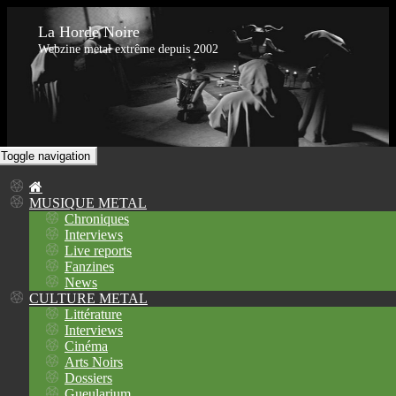
La Horde Noire
Webzine metal extrême depuis 2002
Toggle navigation
MUSIQUE METAL
Chroniques
Interviews
Live reports
Fanzines
News
CULTURE METAL
Littérature
Interviews
Cinéma
Arts Noirs
Dossiers
Gueularium