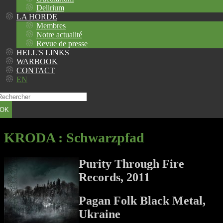
Delirium
LA HORDE
Membres
Notre actualité
Revue de presse
HELL'S LINKS
WARBOOK
CONTACT
EN
OK
KRODA
: Schwarzpfad
Purity Through Fire
Records, 2011
Pagan Folk Black Metal,
Ukraine