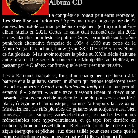
Album CD
La conquête de l‘ouest peut enfin reprendre,
Les Sheriff
se sont reformés ! Après une (trop) longue pause de 22
années, les pistoléros montpelliérains dégainent (enfin) un huitième
album studio en 2021. Certes, le gang était remonté dès juin 2012
sur les planches pour tester le public. Certes, avoir brillé sur la scène
punk/rock alternative française de 1984 à 1999 aux cotés de la
Mano Negra, Parabellum, Ludwig von 88, OTH et Béruriers Noirs,
ce fut glorieux. Mais avoir toujours la pêche au XXIe siècle était une
autre affaire. Une série de concerts de Montpellier au Hellfest, en
passant par le Québec, confirme que le retour est une réussite.
Les « Ramones français », forts d’un changement de line-up à la
batterie et à la guitare, sortent un album qui renoue totalement avec
les belles années :
Grand bombardement tardif
est un pur produit
estampillé « Sheriff ». Aune trace d’essoufflement ni d’évolution
hasardeuse sous couvert de modernité : que du punk/rock chauffé à
blanc, énergique et humoristique, comme l’a toujours fait ce gang.
Musicalement, les riffs plombés de guitares sont toujours aussi bien
trouvés, à la fois simples, variés et efficaces, le chant et les chœurs
mémorisables sont hyper-entrainants, et ça tape fort derrière en
section rythmique basse/batterie. Bref, cette rondelle recèle de la
zique énergique et pêchue, aux titres taillés pour cette scène que le
groupe affectionne (pas moins de quatre CD lives à leur actif).