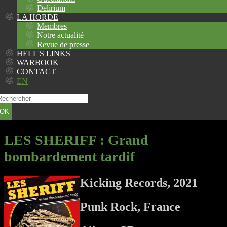
Delirium
LA HORDE
Membres
Notre actualité
Revue de presse
HELL'S LINKS
WARBOOK
CONTACT
EN
OK
LES SHERIFF
: Grand
bombardement tardif
Kicking Records, 2021
Punk Rock, France