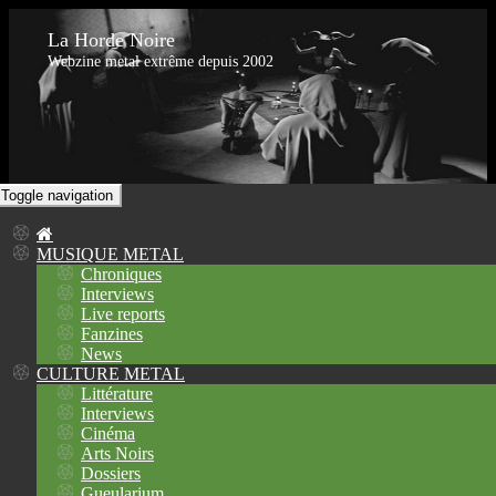
La Horde Noire
Webzine metal extrême depuis 2002
Toggle navigation
MUSIQUE METAL
Chroniques
Interviews
Live reports
Fanzines
News
CULTURE METAL
Littérature
Interviews
Cinéma
Arts Noirs
Dossiers
Gueularium