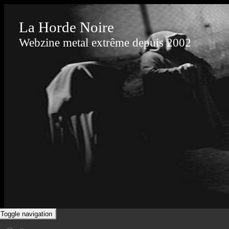
La Horde Noire
Webzine metal extrême depuis 2002
Toggle navigation