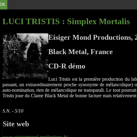
OK
LUCI TRISTIS
: Simplex Mortalis
Eisiger Mond Productions, 
Black Metal, France
CD-R démo
Luci Tristis est la première production du lab
passant, un extraordinairement proche synonyme de mélancolique) ou
auto-nomination, rien de mélancolique ne transparaît. Le tout pourrait
Tristis joue du Clame Black Metal de bonne facture mais relativement 
S.N. - 5/10
Site web
www.eisigermond-productions.fr/