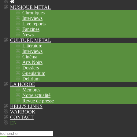
MUSIQUE METAL
Chroniques
Interviews
Live reports
Fanzines
News
CULTURE METAL
Littérature
Interviews
Cinéma
Arts Noirs
Dossiers
Gueularium
Delirium
LA HORDE
Membres
Notre actualité
Revue de presse
HELL'S LINKS
WARBOOK
CONTACT
EN