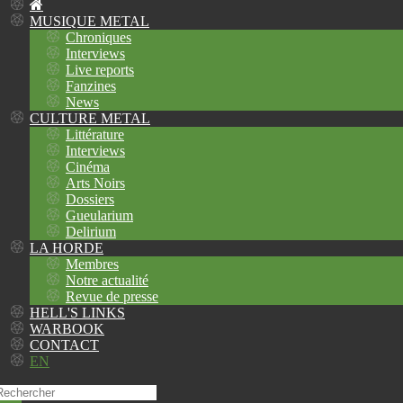
MUSIQUE METAL
Chroniques
Interviews
Live reports
Fanzines
News
CULTURE METAL
Littérature
Interviews
Cinéma
Arts Noirs
Dossiers
Gueularium
Delirium
LA HORDE
Membres
Notre actualité
Revue de presse
HELL'S LINKS
WARBOOK
CONTACT
EN