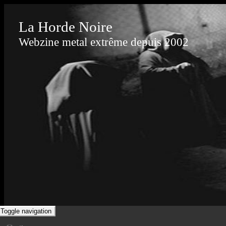
La Horde Noire
Webzine metal extrême depuis 2002
Toggle navigation