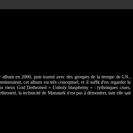
er album en 2000, puis tourné avec des groupes de la trempe de I.N.,
eraient, cet album est très conceptuel, et il suffit d'en regarder la
ur un vieux God Dethroned « Unholy blasphemy » : rythmiques crues,
roned, la technicité de Manatark n'est pas à démontrer, tant elle sait