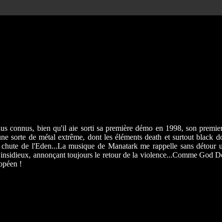
lus connus, bien qu'il aie sorti sa première démo en 1998, son premi
sorte de métal extrême, dont les éléments death et surtout black domin
, la chute de l'Eden...La musique de Manatark me rappelle sans déto
insidieux, annonçant toujours le retour de la violence...Comme God Deth
ropéen !