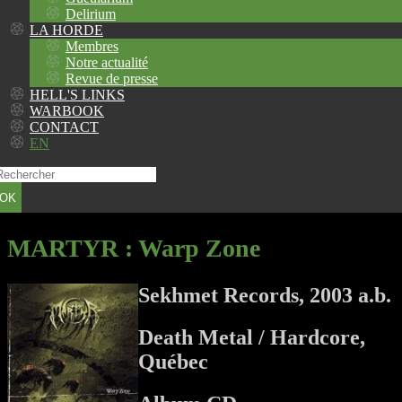
Delirium
LA HORDE
Membres
Notre actualité
Revue de presse
HELL'S LINKS
WARBOOK
CONTACT
EN
OK
MARTYR
: Warp Zone
Sekhmet Records, 2003 a.b.
Death Metal / Hardcore,
Québec