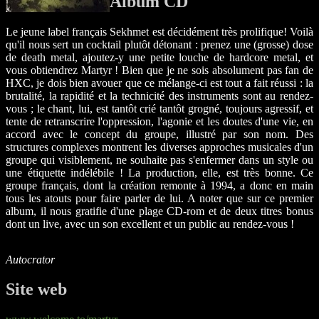
Album CD
Le jeune label français Sekhmet est décidément très prolifique! Voilà
qu'il nous sert un cocktail plutôt détonant : prenez une (grosse) dose
de death metal, ajoutez-y une petite louche de hardcore metal, et
vous obtiendrez Martyr ! Bien que je ne sois absolument pas fan de
HXC, je dois bien avouer que ce mélange-ci est tout a fait réussi : la
brutalité, la rapidité et la technicité des instruments sont au rendez-
vous ; le chant, lui, est tantôt crié tantôt grogné, toujours agressif, et
tente de retranscrire l'oppression, l'agonie et les doutes d'une vie, en
accord avec le concept du groupe, illustré par son nom. Des
structures complexes montrent les diverses approches musicales d'un
groupe qui visiblement, ne souhaite pas s'enfermer dans un style ou
une étiquette indélébile ! La production, elle, est très bonne. Ce
groupe français, dont la création remonte à 1994, a donc en main
tous les atouts pour faire parler de lui. A noter que sur ce premier
album, il nous gratifie d'une plage CD-rom et de deux titres bonus
dont un live, avec un son excellent et un public au rendez-vous !
Autocrator
Site web