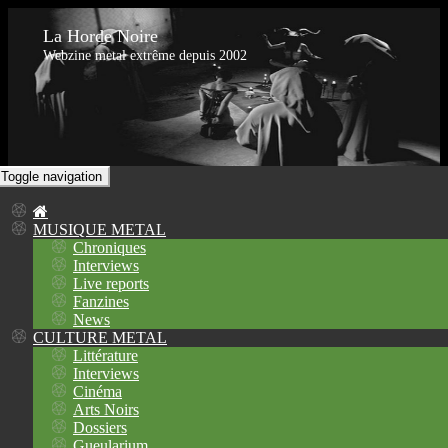
La Horde Noire
Webzine metal extrême depuis 2002
Toggle navigation
MUSIQUE METAL
Chroniques
Interviews
Live reports
Fanzines
News
CULTURE METAL
Littérature
Interviews
Cinéma
Arts Noirs
Dossiers
Gueularium