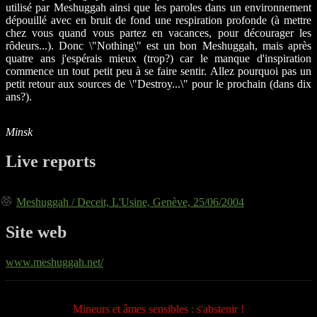
utilisé par Meshuggah ainsi que les paroles dans un environnement
dépouillé avec en bruit de fond une respiration profonde (à mettre
chez vous quand vous partez en vacances, pour décourager les
rôdeurs...). Donc \"Nothing\" est un bon Meshuggah, mais après
quatre ans j'espérais mieux (trop?) car le manque d'inspiration
commence un tout petit peu à se faire sentir. Allez pourquoi pas un
petit retour aux sources de \"Destroy...\" pour le prochain (dans dix
ans?).
Minsk
Live reports
Meshuggah / Deceit, L'Usine, Genève, 25/06/2004
Site web
www.meshuggah.net/
Mineurs et âmes sensibles : s'abstenir !