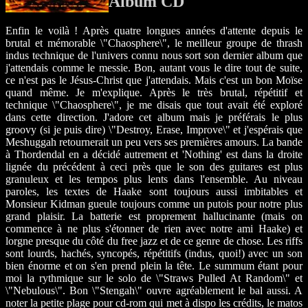
Album CD
Enfin le voilà ! Après quatre longues années d'attente depuis le
brutal et mémorable \"Chaosphere\", le meilleur groupe de thrash
indus technique de l'univers connu nous sort son dernier album que
j'attendais comme le messie. Bon, autant vous le dire tout de suite,
ce n'est pas le Jésus-Christ que j'attendais. Mais c'est un bon Moïse
quand même. Je m'explique. Après le très brutal, répétitif et
technique \"Chaosphere\", je me disais que tout avait été exploré
dans cette direction. J'adore cet album mais je préférais le plus
groovy (si je puis dire) \"Destroy, Erase, Improve\" et j'espérais que
Meshuggah retournerait un peu vers ses premières amours. La bande
à Thordendal en a décidé autrement et 'Nothing' est dans la droite
lignée du précédent à ceci près que le son des guitares est plus
granuleux et les tempos plus lents dans l'ensemble. Au niveau
paroles, les textes de Haake sont toujours aussi imbitables et
Monsieur Kidman gueule toujours comme un putois pour notre plus
grand plaisir. La batterie est proprement hallucinante (mais on
commence à ne plus s'étonner de rien avec notre ami Haake) et
lorgne presque du côté du free jazz et de ce genre de chose. Les riffs
sont lourds, hachés, syncopés, répétitifs (indus, quoi!) avec un son
bien énorme et on s'en prend plein la tête. Le summum étant pour
moi la rythmique sur le solo de \"Straws Pulled At Random\" et
\"Nebulous\". Bon \"Stengah\" ouvre agréablement le bal aussi. A
noter la petite plage pour cd-rom qui met à dispo les crédits, le matos