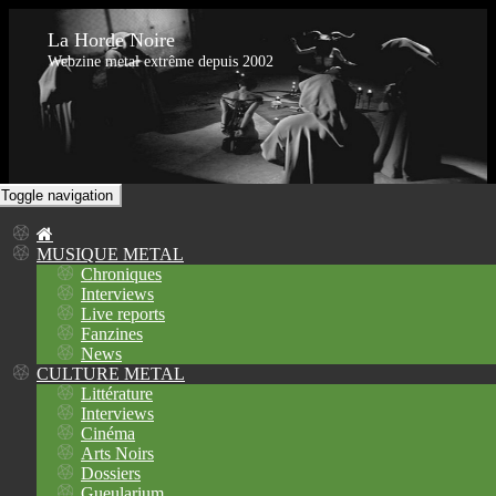
La Horde Noire
Webzine metal extrême depuis 2002
Toggle navigation
MUSIQUE METAL
Chroniques
Interviews
Live reports
Fanzines
News
CULTURE METAL
Littérature
Interviews
Cinéma
Arts Noirs
Dossiers
Gueularium