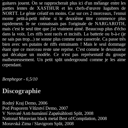
guitares jouent. On se rapprocherait plus ici d'un mélange entre les
parties lentes de XASTHUR et les chefs-d'œuvre lugubres de
NORTT. Le génie créatif en moins. Car sur ces 2 morceaux, l'ennui
monte petit-à-petit même si le deuxième titre commence plus
rapidement. Je ne connaissais pas l'originale de NARGAROTH,
mais c'est le seul titre que j'ai vraiment aimé. Beaucoup plus d'écho
dans la voix. Les riffs sont racés et incisifs. La batterie ou b-à-r (je
ne sais pas trop...) ne sonne plus comme une casserole. Ca passe très
bien avec ses putains de riffs entrainants ! Mais le seul dommage
étant que ce morceau reste une reprise. C'est comme le dessinateur
qui décalque un modèle. Ce n'est pas représentatif du groupe
malheureusement. Un petit split underground comme je les aime
cependant.
Benphegor - 6,5/10
Discographie
Rodný Kraj Demo, 2006
Pod Praporem Vítìzství Demo, 2007
V Nesvaté Anti-humánní Zapøísáhlosti Split, 2008
National Moravian black metal Best of/Compilation, 2008
Moravská Zima / Slavigrom Split, 2008