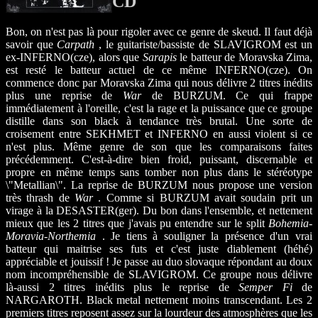
CD
Bon, on n'est pas là pour rigoler avec ce genre de skeud. Il faut déjà
savoir que
Carpath
, le guitariste/bassiste de SLAVIGROM est un
ex-INFERNO(cze), alors que
Sarapis
le batteur de Moravska Zima,
est resté le batteur actuel de ce même INFERNO(cze). On
commence donc par Moravska Zima qui nous délivre 2 titres inédits
plus une reprise de
War
de BURZUM. Ce qui frappe
immédiatement à l'oreille, c'est la rage et la puissance que ce groupe
distille dans son black à tendance très brutal. Une sorte de
croisement entre SEKHMET et INFERNO en aussi violent si ce
n'est plus. Même genre de son que les comparaisons faites
précédemment. C'est-à-dire bien froid, puissant, discernable et
propre en même temps sans tomber non plus dans le stéréotype
\"Metallian\". La reprise de BURZUM nous propose une version
très thrash de
War
. Comme si BURZUM avait soudain prit un
virage à la DESASTER(ger). Du bon dans l'ensemble, et nettement
mieux que les 2 titres que j'avais pu entendre sur le split
Bohemia-
Moravia-Northemia
. Je tiens à souligner la présence d'un vrai
batteur qui maitrise ses futs et c'est juste diablement (héhé)
appréciable et jouissif ! Je passe au duo slovaque répondant au doux
nom incompréhensible de SLAVIGROM. Ce groupe nous délivre
là-aussi 2 titres inédits plus le reprise de
Semper Fi
de
NARGAROTH. Black metal nettement moins transcendant. Les 2
premiers titres reposent assez sur la lourdeur des atmosphères que les