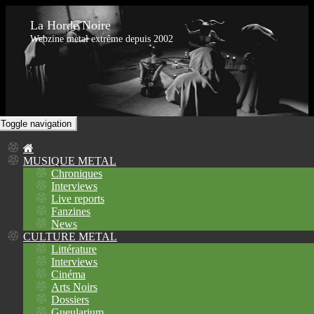
La Horde Noire
Webzine metal extrême depuis 2002
Toggle navigation
MUSIQUE METAL
Chroniques
Interviews
Live reports
Fanzines
News
CULTURE METAL
Littérature
Interviews
Cinéma
Arts Noirs
Dossiers
Gueularium