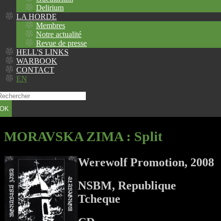
Delirium
LA HORDE
Membres
Notre actualité
Revue de presse
HELL'S LINKS
WARBOOK
CONTACT
EN
OK
MORAVSKA ZIMA
: Split
Werewolf Promotion, 2008
NSBM, Republique
Tcheque