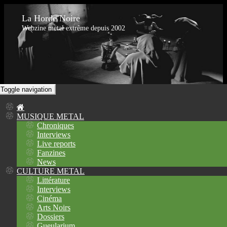
La Horde Noire
Webzine metal extrême depuis 2002
Toggle navigation
MUSIQUE METAL
Chroniques
Interviews
Live reports
Fanzines
News
CULTURE METAL
Littérature
Interviews
Cinéma
Arts Noirs
Dossiers
Gueularium