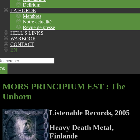
Delirium
LA HORDE
Membres
Notre actualité
Revue de presse
HELL'S LINKS
WARBOOK
CONTACT
EN
OK
MORS PRINCIPIUM EST
: The
Unborn
Listenable Records, 2005
Heavy Death Metal,
Finlande