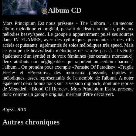
Album CD
Mors Principium Est nous présente « The Unborn », un second
album mélodique et original, passant du death au thrash, puis aux
mélodies heavy/speed. Le groupe a apparemment puisé ses sources
dans IN FLAMES, avec des rythmiques percutantes et des riffs
acérés et puissants, agrémentés de solos mélodiques très speed. Mais
ce groupe de heavy/death mélodique ne s'arrête pas là. Il s'étoffe
également d'un synthé et de voix féminines (sur certains morceaux),
deux attributs non négligeables qui rajoutent un certain charme à
l'album... On prendra pour exemple «Parasite Of Paradise», «Fragile
Flesh» et «Pressure», des morceaux puissants, rapides et
mélodiques, assez représentatifs de l'ensemble de l'album. A noter
également deux bonus track sur la version digipack, dont une reprise
de Megadeth «Blood Of Heroes». Mors Principium Est se présente
donc comme un groupe original, méritant d'être découvert.
Abyss - 8/10
Autres chroniques